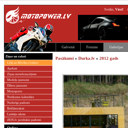
Sveiks,
Viesi!
Galvenā
Forums
Galerijas
Ziņas un raksti
Pasākumi
»
Durka.lv
»
2012 gads
Ceļā uz Brīvību (video)
Apskati
Ziņas motobraucējiem
Modeļu jaunumi
Dīleru jaunumi
Motosports
Notikumu kalendārs
Noderīgi padomi
Reklāmraksti
Lasītājs raksta
iSOS.lv juridiskie padomi
Online