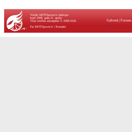
Vortāls MOTOpower.lv darbojas
kopš 2008. gada 21. aprīļa.
Galvenā
|
Forums
Visas tiesības aizsargātas © 2008-2026.
Par MOTOpower.lv
|
Kontakti