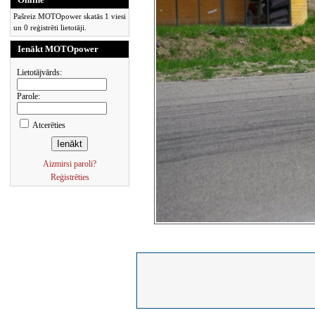
Pašreiz MOTOpower skatās 1 viesi
un 0 reģistrēti lietotāji.
Ienākt MOTOpower
Lietotājvārds:
Parole:
Atcerēties
Aizmirsi paroli?
Reģistrēties