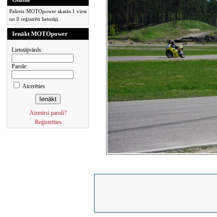
Pašreiz MOTOpower skatās 1 viesi
un 0 reģistrēti lietotāji.
Ienākt MOTOpower
Lietotājvārds:
Parole:
Atcerēties
Aizmirsi paroli?
Reģistrēties