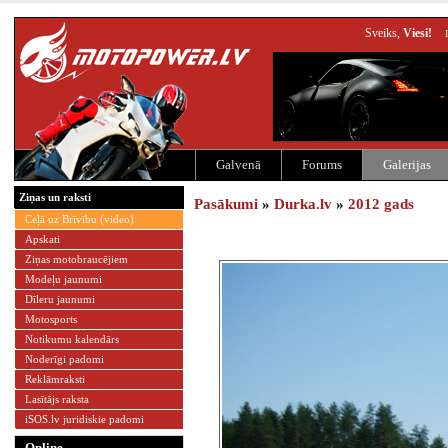
Sveiks,
Viesi!
Galvenā
Forums
Galerijas
Ziņas un raksti
Pasākumi
»
Durka.lv
»
2012 gads
Ceļā uz Brīvību (video)
Apskati
Ziņas motobraucējiem
Modeļu jaunumi
Dīleru jaunumi
Motosports
Notikumu kalendārs
Noderīgi padomi
Reklāmraksti
Lasītājs raksta
iSOS.lv juridiskie padomi
Online