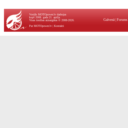
Vortāls MOTOpower.lv darbojas
kopš 2008. gada 21. aprīļa.
Galvenā
|
Forums
Visas tiesības aizsargātas © 2008-2026.
Par MOTOpower.lv
|
Kontakti