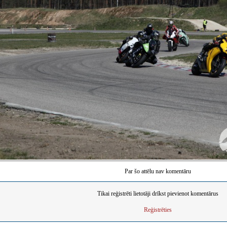
Par šo attēlu nav komentāru
Tikai reģistrēti lietotāji drīkst pievienot komentārus
Reģistrēties