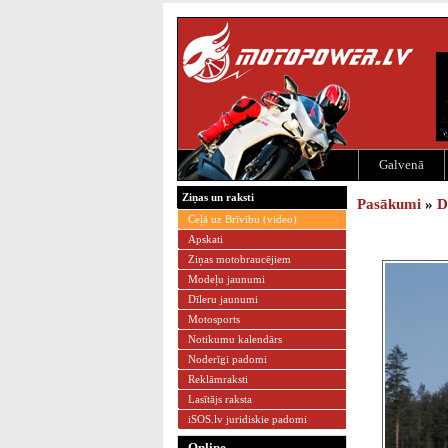
Galvenā
Ziņas un raksti
Pasākumi
»
D
Ceļā uz Brīvību (video)
Apskati
Ziņas motobraucējiem
Modeļu jaunumi
Dīleru jaunumi
Motosports
Notikumu kalendārs
Noderīgi padomi
Reklāmraksti
Lasītājs raksta
iSOS.lv juridiskie padomi
Online