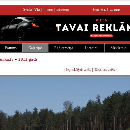
Sveiks,
Viesi!
|
Sestdiena, 8. augusts
Ienākt
Reģistrēties
Forums
Galerijas
Reģistrācija
Lietotāji
Meklētājs
urka.lv
»
2012 gads
« Iepriekšējais attēls
|
Nākamais attēls »