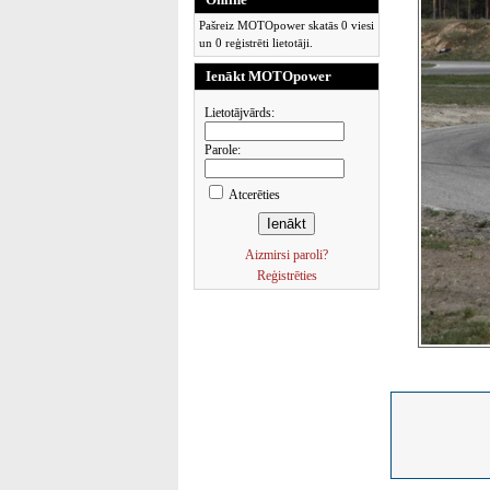
Pašreiz MOTOpower skatās 0 viesi
un 0 reģistrēti lietotāji.
Ienākt MOTOpower
Lietotājvārds:
Parole:
Atcerēties
Aizmirsi paroli?
Reģistrēties