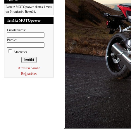
Pašreiz MOTOpower skatās 1 viesi
un 0 reģistrēti lietotāji.
Ienākt MOTOpower
Lietotājvārds:
Parole:
Atcerēties
Aizmirsi paroli?
Reģistrēties