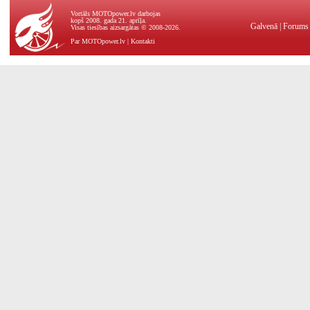
Vortāls MOTOpower.lv darbojas
kopš 2008. gada 21. aprīļa.
Galvenā
|
Forums
Visas tiesības aizsargātas © 2008-2026.
Par MOTOpower.lv
|
Kontakti