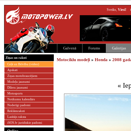
Sveiks,
Viesi!
Galvenā
Forums
Galerijas
Ziņas un raksti
Motociklu modeļi
»
Honda
»
2008 gad
Ceļā uz Brīvību (video)
Apskati
Ziņas motobraucējiem
Modeļu jaunumi
« Iep
Dīleru jaunumi
Motosports
Notikumu kalendārs
Noderīgi padomi
Reklāmraksti
Lasītājs raksta
iSOS.lv juridiskie padomi
Online