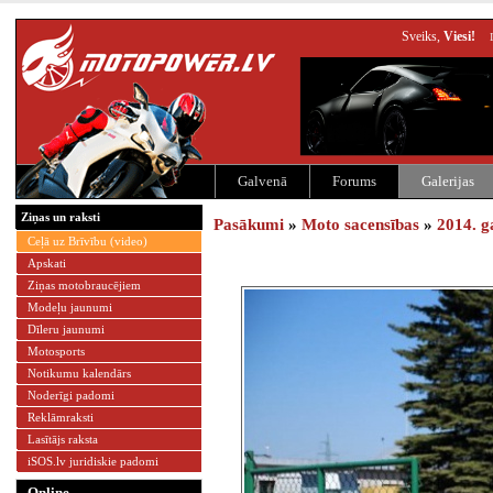
Sveiks,
Viesi!
Galvenā
Forums
Galerijas
Ziņas un raksti
Pasākumi
»
Moto sacensības
»
2014. g
Ceļā uz Brīvību (video)
Apskati
Ziņas motobraucējiem
Modeļu jaunumi
Dīleru jaunumi
Motosports
Notikumu kalendārs
Noderīgi padomi
Reklāmraksti
Lasītājs raksta
iSOS.lv juridiskie padomi
Online