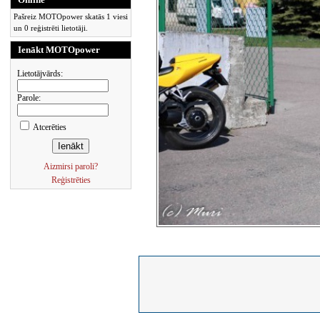
Pašreiz MOTOpower skatās 1 viesi
un 0 reģistrēti lietotāji.
Ienākt MOTOpower
Lietotājvārds:
Parole:
Atcerēties
Aizmirsi paroli?
Reģistrēties