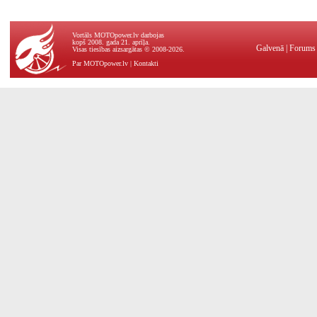
Vortāls MOTOpower.lv darbojas
kopš 2008. gada 21. aprīļa.
Galvenā
|
Forums
Visas tiesības aizsargātas © 2008-2026.
Par MOTOpower.lv
|
Kontakti