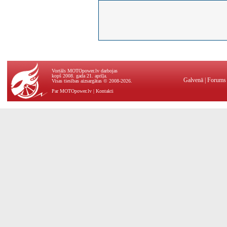
Vortāls MOTOpower.lv darbojas
kopš 2008. gada 21. aprīļa.
Galvenā
|
Forums
Visas tiesības aizsargātas © 2008-2026.
Par MOTOpower.lv
|
Kontakti