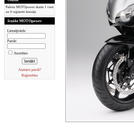
Pašreiz MOTOpower skatās 1 viesi
un 0 reģistrēti lietotāji.
Ienākt MOTOpower
Lietotājvārds:
Parole:
Atcerēties
Aizmirsi paroli?
Reģistrēties