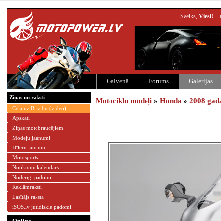
Sveiks,
Viesi!
Galvenā
Forums
Galerijas
Ziņas un raksti
Motociklu modeļi
»
Honda
»
2008 gad
Ceļā uz Brīvību (video)
Apskati
Ziņas motobraucējiem
Modeļu jaunumi
Dīleru jaunumi
Motosports
Notikumu kalendārs
Noderīgi padomi
Reklāmraksti
Lasītājs raksta
iSOS.lv juridiskie padomi
Online