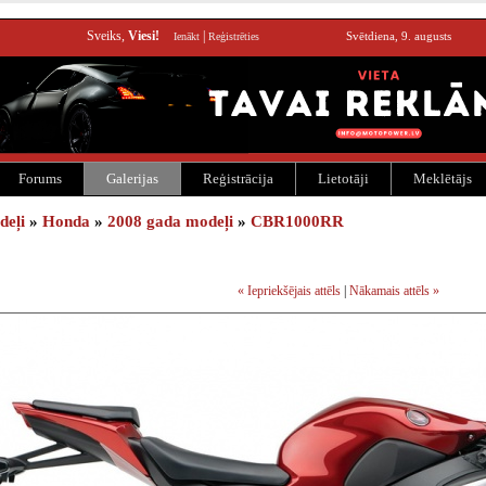
Sveiks,
Viesi!
|
Svētdiena, 9. augusts
Ienākt
Reģistrēties
Forums
Galerijas
Reģistrācija
Lietotāji
Meklētājs
deļi
»
Honda
»
2008 gada modeļi
»
CBR1000RR
« Iepriekšējais attēls
|
Nākamais attēls »