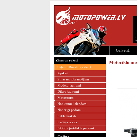
Galvenā
Ziņas un raksti
Motociklu mo
Ceļā uz Brīvību (video)
Apskati
Ziņas motobraucējiem
Modeļu jaunumi
Dīleru jaunumi
Motosports
Notikumu kalendārs
Noderīgi padomi
Reklāmraksti
Lasītājs raksta
iSOS.lv juridiskie padomi
Online