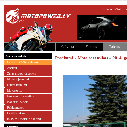
Sveiks,
Viesi!
Galvenā
Forums
Galerijas
Ziņas un raksti
Pasākumi
»
Moto sacensības
»
2014. g
Ceļā uz Brīvību (video)
Apskati
Ziņas motobraucējiem
Modeļu jaunumi
Dīleru jaunumi
Motosports
Notikumu kalendārs
Noderīgi padomi
Reklāmraksti
Lasītājs raksta
iSOS.lv juridiskie padomi
Online