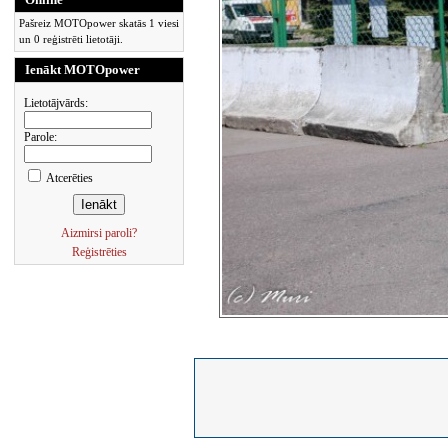
Pašreiz MOTOpower skatās 1 viesi
un 0 reģistrēti lietotāji.
Ienākt MOTOpower
Lietotājvārds:
Parole:
Atcerēties
Aizmirsi paroli?
Reģistrēties