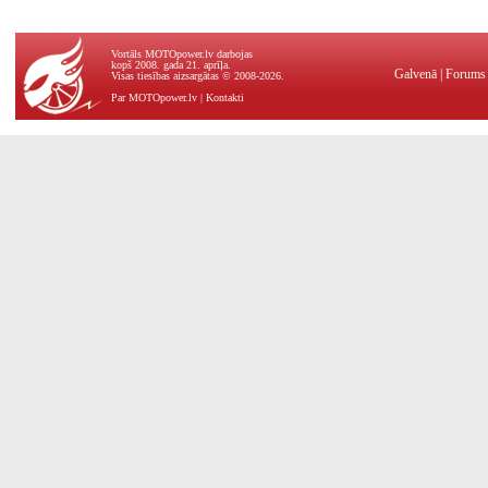
Vortāls MOTOpower.lv darbojas
kopš 2008. gada 21. aprīļa.
Galvenā
|
Forums
Visas tiesības aizsargātas © 2008-2026.
Par MOTOpower.lv
|
Kontakti