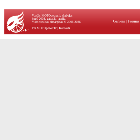
Vortāls MOTOpower.lv darbojas
kopš 2008. gada 21. aprīļa.
Galvenā
|
Forums
Visas tiesības aizsargātas © 2008-2026.
Par MOTOpower.lv
|
Kontakti