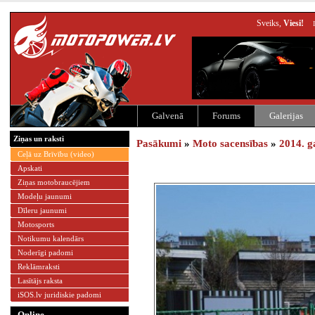
Sveiks,
Viesi!
Galvenā
Forums
Galerijas
Ziņas un raksti
Pasākumi
»
Moto sacensības
»
2014. g
Ceļā uz Brīvību (video)
Apskati
Ziņas motobraucējiem
Modeļu jaunumi
Dīleru jaunumi
Motosports
Notikumu kalendārs
Noderīgi padomi
Reklāmraksti
Lasītājs raksta
iSOS.lv juridiskie padomi
Online