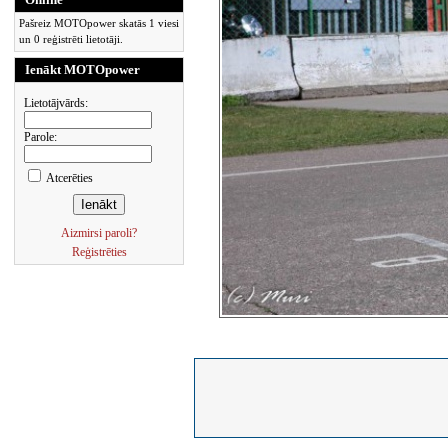
Pašreiz MOTOpower skatās 1 viesi
un 0 reģistrēti lietotāji.
Ienākt MOTOpower
Lietotājvārds:
Parole:
Atcerēties
Aizmirsi paroli?
Reģistrēties