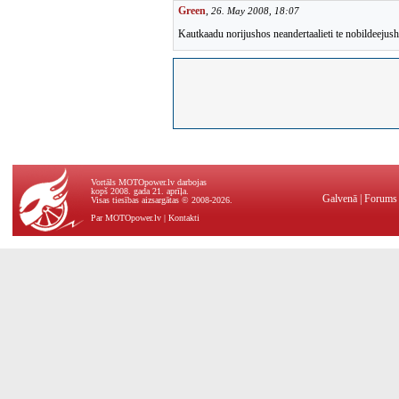
Green
,
26. May 2008, 18:07
Kautkaadu norijushos neandertaalieti te nobildeejush
Vortāls MOTOpower.lv darbojas
kopš 2008. gada 21. aprīļa.
Galvenā
|
Forums
Visas tiesības aizsargātas © 2008-2026.
Par MOTOpower.lv
|
Kontakti