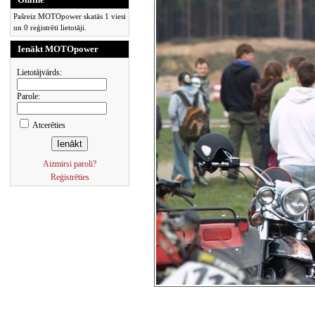
Pašreiz MOTOpower skatās 1 viesi
un 0 reģistrēti lietotāji.
Ienākt MOTOpower
Lietotājvārds:
Parole:
Atcerēties
Aizmirsi paroli?
Reģistrēties