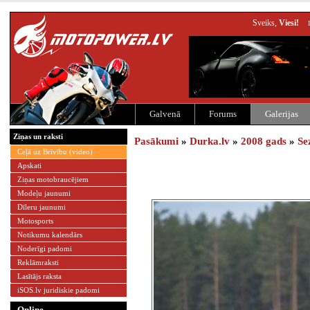
Sveiks,
Viesi!
Galvenā
Forums
Galerijas
Ziņas un raksti
Pasākumi
»
Durka.lv
»
2008 gads
»
Se
Ceļā uz Brīvību (video)
Apskati
Ziņas motobraucējiem
Modeļu jaunumi
Dīleru jaunumi
Motosports
Notikumu kalendārs
Noderīgi padomi
Reklāmraksti
Lasītājs raksta
iSOS.lv juridiskie padomi
Online