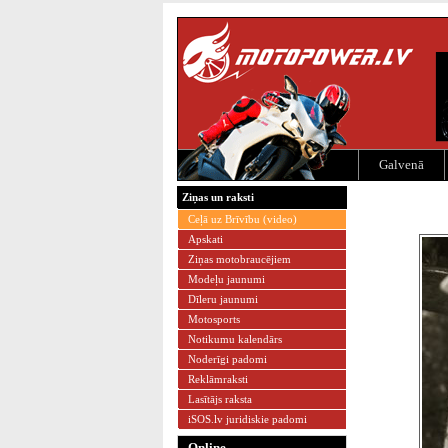
Galvenā
Ziņas un raksti
Ceļā uz Brīvību (video)
Apskati
Ziņas motobraucējiem
Modeļu jaunumi
Dīleru jaunumi
Motosports
Notikumu kalendārs
Noderīgi padomi
Reklāmraksti
Lasītājs raksta
iSOS.lv juridiskie padomi
Online