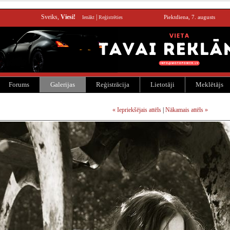
Sveiks,
Viesi!
|
Piektdiena, 7. augusts
Ienākt
Reģistrēties
Forums
Galerijas
Reģistrācija
Lietotāji
Meklētājs
« Iepriekšējais attēls
|
Nākamais attēls »