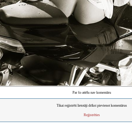
Par šo attēlu nav komentāru
Tikai reģistrēti lietotāji drīkst pievienot komentārus
Reģistrēties