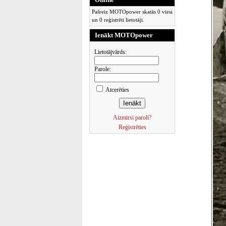
Pašreiz MOTOpower skatās 0 viesi
un 0 reģistrēti lietotāji.
Ienākt MOTOpower
Lietotājvārds:
Parole:
Atcerēties
Aizmirsi paroli?
Reģistrēties