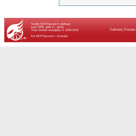
Vortāls MOTOpower.lv darbojas
kopš 2008. gada 21. aprīļa.
Galvenā
|
Forums
Visas tiesības aizsargātas © 2008-2026.
Par MOTOpower.lv
|
Kontakti