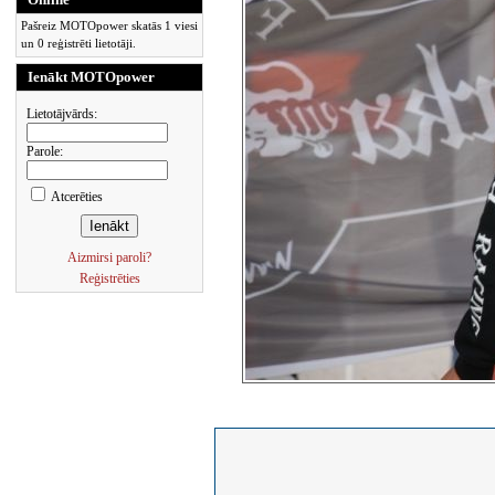
Pašreiz MOTOpower skatās 1 viesi
un 0 reģistrēti lietotāji.
Ienākt MOTOpower
Lietotājvārds:
Parole:
Atcerēties
Aizmirsi paroli?
Reģistrēties