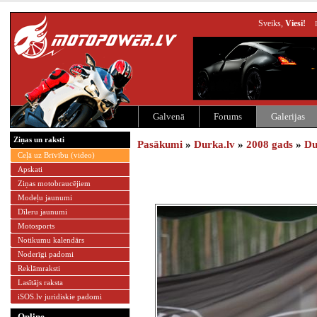
Sveiks,
Viesi!
Galvenā
Forums
Galerijas
Ziņas un raksti
Pasākumi
»
Durka.lv
»
2008 gads
»
Du
Ceļā uz Brīvību (video)
Apskati
Ziņas motobraucējiem
Modeļu jaunumi
Dīleru jaunumi
Motosports
Notikumu kalendārs
Noderīgi padomi
Reklāmraksti
Lasītājs raksta
iSOS.lv juridiskie padomi
Online