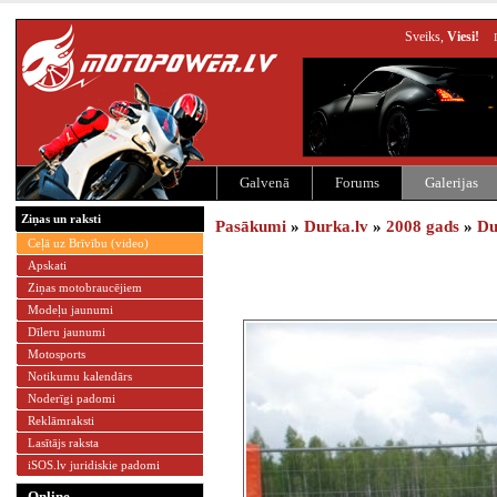
Sveiks,
Viesi!
Galvenā
Forums
Galerijas
Ziņas un raksti
Pasākumi
»
Durka.lv
»
2008 gads
»
Du
Ceļā uz Brīvību (video)
Apskati
Ziņas motobraucējiem
Modeļu jaunumi
Dīleru jaunumi
Motosports
Notikumu kalendārs
Noderīgi padomi
Reklāmraksti
Lasītājs raksta
iSOS.lv juridiskie padomi
Online