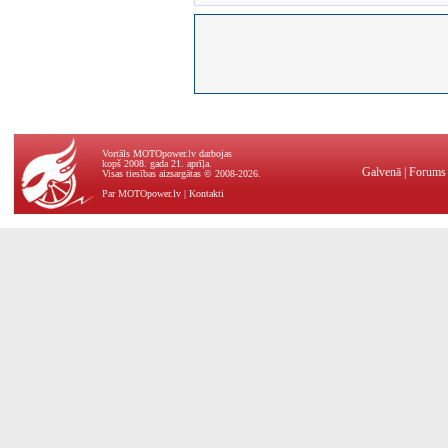
Vortāls MOTOpower.lv darbojas
kopš 2008. gada 21. aprīļa.
Galvenā
|
Forums
Visas tiesības aizsargātas © 2008-2026.
Par MOTOpower.lv
|
Kontakti