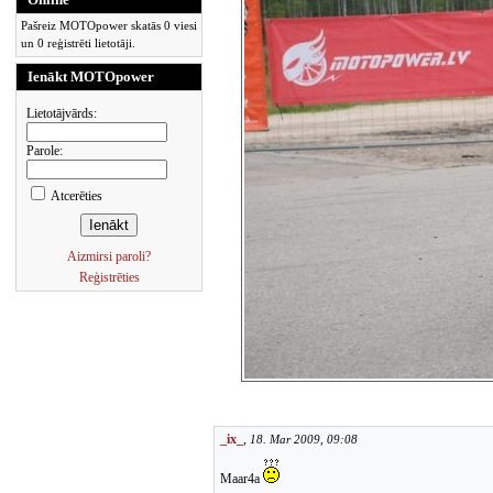
Pašreiz MOTOpower skatās 0 viesi
un 0 reģistrēti lietotāji.
Ienākt MOTOpower
Lietotājvārds:
Parole:
Atcerēties
Aizmirsi paroli?
Reģistrēties
_ix_
,
18. Mar 2009, 09:08
Maar4a