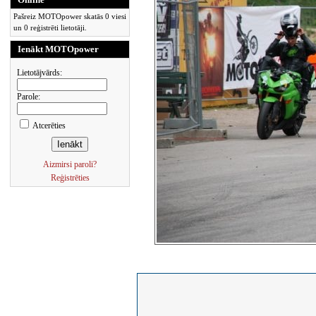
Pašreiz MOTOpower skatās 0 viesi
un 0 reģistrēti lietotāji.
Ienākt MOTOpower
Lietotājvārds:
Parole:
Atcerēties
Aizmirsi paroli?
Reģistrēties