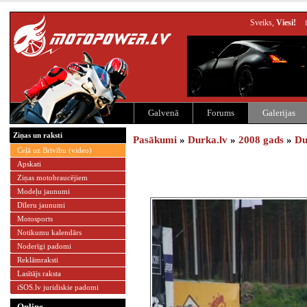
Sveiks,
Viesi!
Galvenā
Forums
Galerijas
Ziņas un raksti
Pasākumi
»
Durka.lv
»
2008 gads
»
Du
Ceļā uz Brīvību (video)
Apskati
Ziņas motobraucējiem
Modeļu jaunumi
Dīleru jaunumi
Motosports
Notikumu kalendārs
Noderīgi padomi
Reklāmraksti
Lasītājs raksta
iSOS.lv juridiskie padomi
Online