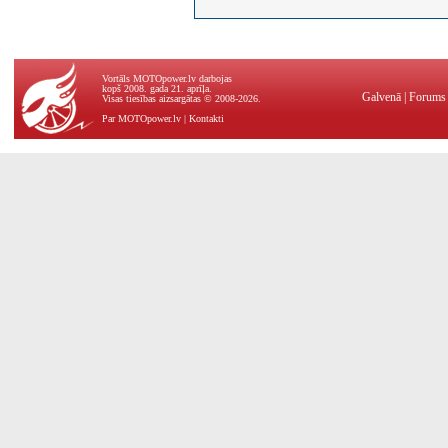
Vortāls MOTOpower.lv darbojas
kopš 2008. gada 21. aprīļa.
Galvenā
|
Forums
Visas tiesības aizsargātas © 2008-2026.
Par MOTOpower.lv
|
Kontakti