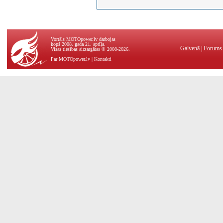
Vortāls MOTOpower.lv darbojas
kopš 2008. gada 21. aprīļa.
Galvenā
|
Forums
Visas tiesības aizsargātas © 2008-2026.
Par MOTOpower.lv
|
Kontakti