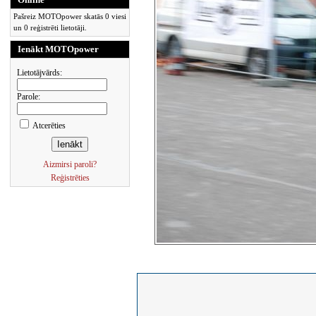
Pašreiz MOTOpower skatās 0 viesi
un 0 reģistrēti lietotāji.
Ienākt MOTOpower
Lietotājvārds:
Parole:
Atcerēties
Aizmirsi paroli?
Reģistrēties