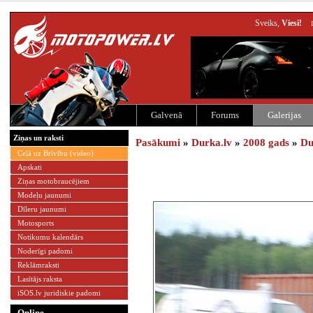
Sveiks,
Viesi!
Galvenā
Forums
Galerijas
Ziņas un raksti
Pasākumi
»
Durka.lv
»
2008 gads
»
Du
Ceļā uz Brīvību (video)
Apskati
Ziņas motobraucējiem
Modeļu jaunumi
Dīleru jaunumi
Motosports
Notikumu kalendārs
Noderīgi padomi
Reklāmraksti
Lasītājs raksta
iSOS.lv juridiskie padomi
Online