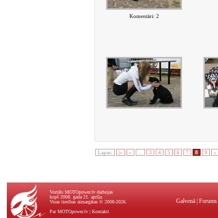
Komentāri: 2
Lapas:
|«
«
...
3
4
5
6
7
8
9
»
Vortāls MOTOpower.lv darbojas
kopš 2008. gada 21. aprīļa.
Galvenā
|
Forums
Visas tiesības aizsargātas © 2008-2026.
Par MOTOpower.lv
|
Kontakti