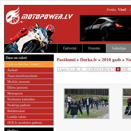
Sveiks,
Viesi!
Galvenā
Forums
Galerijas
Ziņas un raksti
Pasākumi
»
Durka.lv
»
2010 gads
»
Na
Ceļā uz Brīvību (video)
Lapas:
|«
«
...
3
4
5
6
7
8
9
»
Apskati
Ziņas motobraucējiem
Modeļu jaunumi
Dīleru jaunumi
Motosports
Notikumu kalendārs
Noderīgi padomi
Reklāmraksti
Lasītājs raksta
iSOS.lv juridiskie padomi
Online