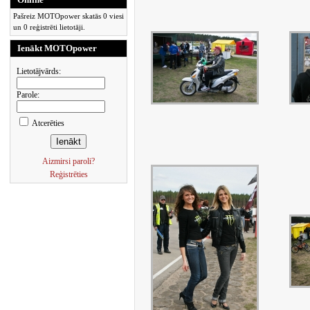
Pašreiz MOTOpower skatās 0 viesi
un 0 reģistrēti lietotāji.
Ienākt MOTOpower
Lietotājvārds:
Parole:
Atcerēties
Aizmirsi paroli?
Reģistrēties