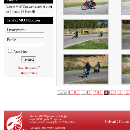
Pašreiz MOTOpower skatās 0 viesi
un 0 reģistrēti lietotāji.
Ienākt MOTOpower
Lietotājvārds:
Parole:
Atcerēties
Aizmirsi paroli?
Reģistrēties
Lapas:
|«
«
...
6
7
8
9
10
11
12
Vortāls MOTOpower.lv darbojas
kopš 2008. gada 21. aprīļa.
Galvenā
|
Forums
Visas tiesības aizsargātas © 2008-2026.
Par MOTOpower.lv
|
Kontakti