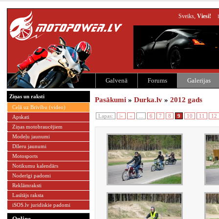
Sveiks,
Viesi!
Galvenā
Forums
Galerijas
Ziņas un raksti
Pasākumi
»
Durka.lv
»
2012 gads
Ceļā uz Brīvību (video)
Lapas:
|«
«
...
6
7
8
9
10
11
12
Apskati
Ziņas motobraucējiem
Modeļu jaunumi
Dīleru jaunumi
Motosports
Notikumu kalendārs
Noderīgi padomi
Reklāmraksti
Lasītājs raksta
iSOS.lv juridiskie padomi
Online