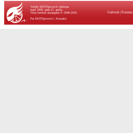
Vortāls MOTOpower.lv darbojas
kopš 2008. gada 21. aprīļa.
Galvenā
|
Forums
Visas tiesības aizsargātas © 2008-2026.
Par MOTOpower.lv
|
Kontakti