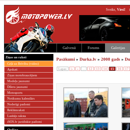
Sveiks,
Viesi!
Galvenā
Forums
Galerijas
Ziņas un raksti
Pasākumi
»
Durka.lv
»
2008 gads
»
Du
Ceļā uz Brīvību (video)
Lapas:
|«
«
...
12
13
14
15
16
17
Apskati
Ziņas motobraucējiem
Modeļu jaunumi
Dīleru jaunumi
Motosports
Notikumu kalendārs
Noderīgi padomi
Reklāmraksti
Lasītājs raksta
iSOS.lv juridiskie padomi
Online