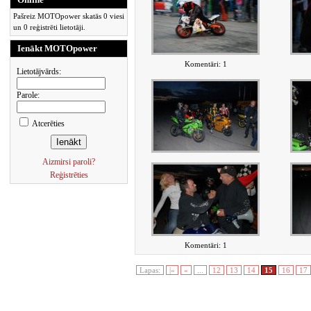
Pašreiz MOTOpower skatās 0 viesi
un 0 reģistrēti lietotāji.
Ienākt MOTOpower
Komentāri: 1
Lietotājvārds:
Parole:
Atcerēties
Aizmirsi paroli?
Reģistrēties
Komentāri: 1
Lapas:
|«
«
...
12
13
14
15
16
17