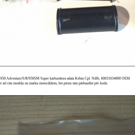
 950 Adventure/S/R/950SM Super karburātora adata Kehin Cpl. Ndfb, 60031034000 OEM
er arī citu modeļu un marku motocikliem, bet pirms tam pārbaudiet pēc koda.