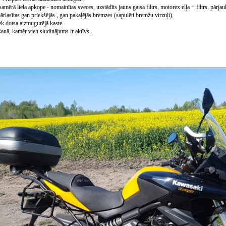
samērā liela apkope - nomainītas sveces, uzstādīts jauns gaisa filtrs, motorex eļļa + filtrs, pār
pārlasītas gan priekšējās , gan pakaļējās bremzes (sapulēti bremžu virzuļi).
ek dotsa aizmugurējā kaste.
anā, kamēr vien sludinājums ir aktīvs.