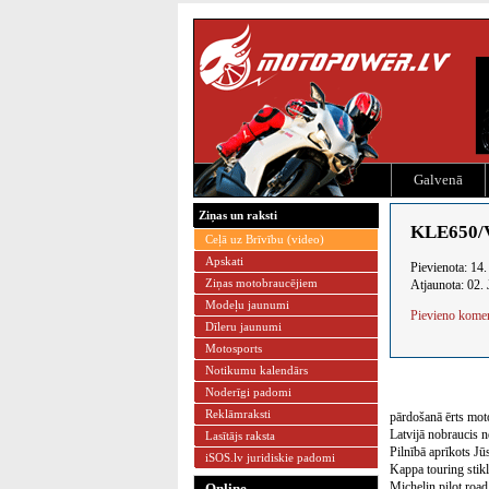
Galvenā
Ziņas un raksti
KLE650/Ve
Ceļā uz Brīvību (video)
Apskati
Pievienota: 14.
Ziņas motobraucējiem
Atjaunota: 02. 
Modeļu jaunumi
Pievieno kome
Dīleru jaunumi
Motosports
Notikumu kalendārs
Noderīgi padomi
Reklāmraksti
pārdošanā ērts mot
Latvijā nobraucis 
Lasītājs raksta
Pilnībā aprīkots J
iSOS.lv juridiskie padomi
Kappa touring stikl
Michelin pilot road
Online