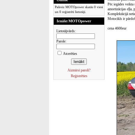
Pēc iegādes veikta 
Pašreiz MOTOpower skatās 0 viesi
amortizācijas eļļa, 
un 0 reģistrēti lietotāji.
Komplektācijā neti
Motocikls ir pārdoš
Ienākt MOTOpower
cena 4600eur
Lietotājvārds:
Parole:
Atcerēties
Aizmirsi paroli?
Reģistrēties