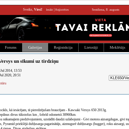
Sveiks,
Viesi!
|
Sestdiena, 8. augusts
Ienākt
Reģistrēties
Forums
Galerijas
Reģistrācija
Lietotāji
Meklētājs
rsys un sīkumi uz tirdziņu
 Jul 2014, 13:53
Jul 2020, 20:51
ntāru
ocikls, kā iesācējam, tā pieredzējušam braucējam - Kawsaki Versys 650 2013g.
nepilnus divus tūkstošus km , šobrīd odometrā 30960km.
ūsu nākamajiem piedzīvojumiem, uzstādīti daudzi uzlabojumi - Givi motora aizsargdugas, givi to
s, Pyramid priekšējā dubļusarga pagarinātājs, aizmugurē dubļusargs (hugger), roku aizsargi, usb
 4 riepas. Divas aizdedzes atslēgas.