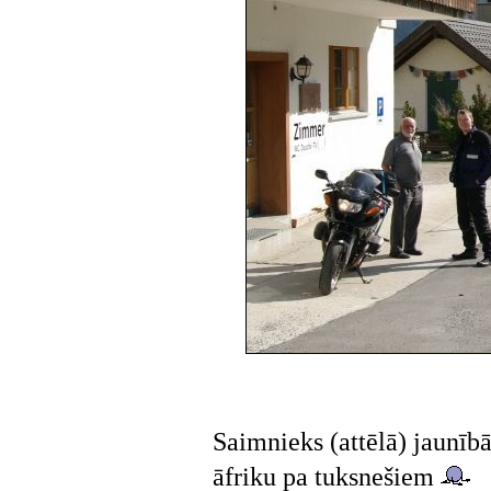
Saimnieks (attēlā) jaunīb
āfriku pa tuksnešiem