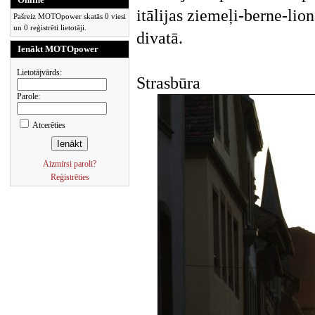
itālijas ziemeļi-berne-li
Pašreiz MOTOpower skatās 0 viesi
un 0 reģistrēti lietotāji.
divatā.
Ienākt MOTOpower
Lietotājvārds:
Strasbūra
Parole:
Atcerēties
Aizmirsi paroli?
Reģistrēties