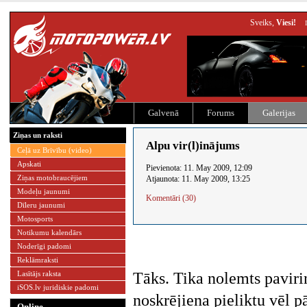
Sveiks,
Viesi!
Galvenā
Forums
Galerijas
Ziņas un raksti
Alpu vir(l)inājums
Ceļā uz Brīvību (video)
Apskati
Pievienota: 11. May 2009, 12:09
Ziņas motobraucējiem
Atjaunota: 11. May 2009, 13:25
Modeļu jaunumi
Komentāri (30)
Dīleru jaunumi
Motosports
Notikumu kalendārs
Noderīgi padomi
Reklāmraksti
Lasītājs raksta
Tāks. Tika nolemts paviri
iSOS.lv juridiskie padomi
noskrējiena pieliktu vēl p
Online