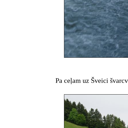
Pa ceļam uz Šveici švarc