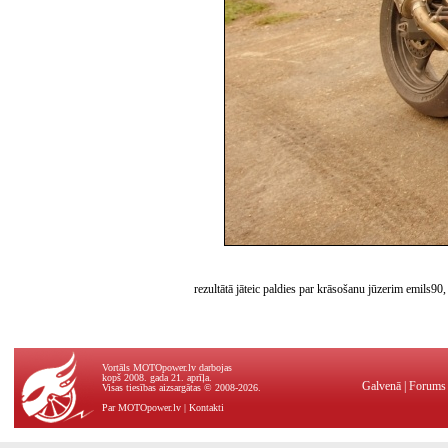
rezultātā jāteic paldies par krāsošanu jūzerim emils90
Vortāls MOTOpower.lv darbojas
kopš 2008. gada 21. aprīļa.
Galvenā
|
Forums
Visas tiesības aizsargātas © 2008-2026.
Par MOTOpower.lv
|
Kontakti