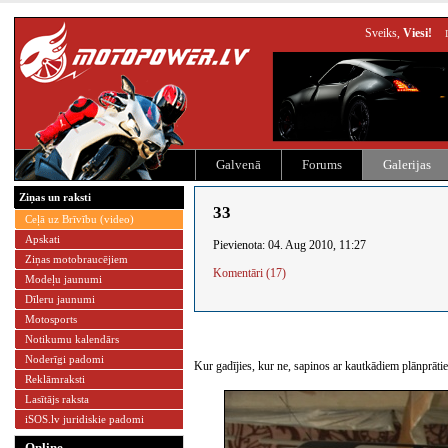
Sveiks,
Viesi!
Galvenā
Forums
Galerijas
Ziņas un raksti
33
Ceļā uz Brīvību (video)
Apskati
Pievienota: 04. Aug 2010, 11:27
Ziņas motobraucējiem
Komentāri (17)
Modeļu jaunumi
Dīleru jaunumi
Motosports
Notikumu kalendārs
Noderīgi padomi
Kur gadījies, kur ne, sapinos ar kautkādiem plānprātie
Reklāmraksti
Lasītājs raksta
iSOS.lv juridiskie padomi
Online