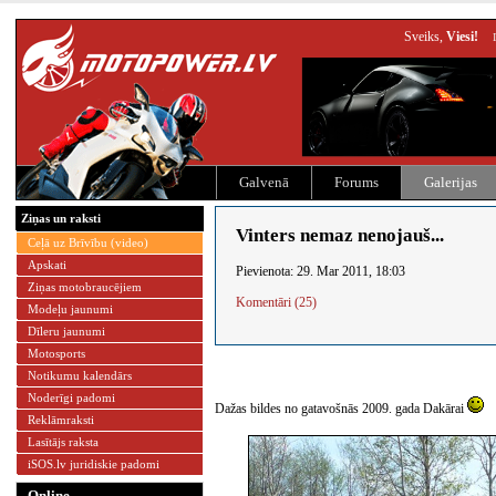
Sveiks,
Viesi!
Galvenā
Forums
Galerijas
Ziņas un raksti
Vinters nemaz nenojauš...
Ceļā uz Brīvību (video)
Apskati
Pievienota: 29. Mar 2011, 18:03
Ziņas motobraucējiem
Komentāri (25)
Modeļu jaunumi
Dīleru jaunumi
Motosports
Notikumu kalendārs
Noderīgi padomi
Dažas bildes no gatavošnās 2009. gada Dakārai
Reklāmraksti
Lasītājs raksta
iSOS.lv juridiskie padomi
Online