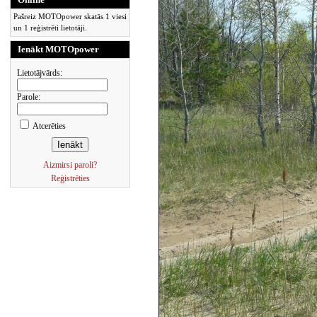
Pašreiz MOTOpower skatās 1 viesi
un 1 reģistrēti lietotāji.
Ienākt MOTOpower
Lietotājvārds:
Parole:
Atcerēties
Aizmirsi paroli?
Reģistrēties