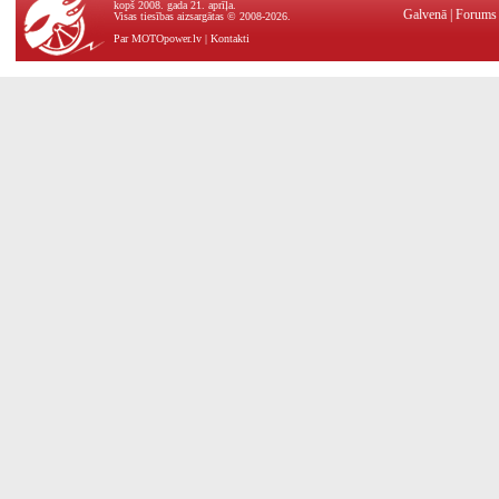
kopš 2008. gada 21. aprīļa.
Galvenā
|
Forums
Visas tiesības aizsargātas © 2008-2026.
Par MOTOpower.lv
|
Kontakti