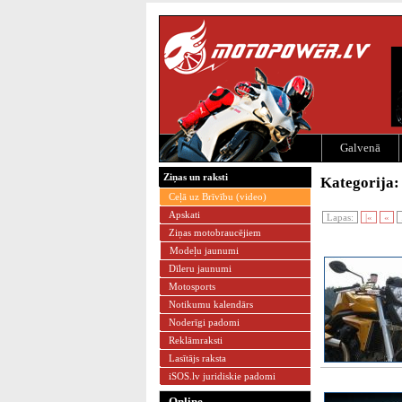
Galvenā
Ziņas un raksti
Kategorija:
Ceļā uz Brīvību (video)
Apskati
Lapas:
|«
«
Ziņas motobraucējiem
Modeļu jaunumi
Dīleru jaunumi
Motosports
Notikumu kalendārs
Noderīgi padomi
Reklāmraksti
Lasītājs raksta
iSOS.lv juridiskie padomi
Online