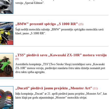
versiju „Special Edition”.
„BMW” prezentē spēcīgo „S 1000 RR”
(25)
Šajā nedēļā motociklu ražotājs „BMW” prezentējis spēcīgāko motociklu savā
klasē, jauno „S 1000 RR”.
„TSS” piedāvā savu „Kawasaki ZX-10R” motora versiju
(9)
Austrāliešu kompānija „TSS”(Two Stroke Shop) izstrādājusi savu „Kawasaki
ZX-10R” motora versiju, piedāvājot standarta četru taktu dzinēju nomainīt pret
divu taktu spēka agregātu.
„Ducati” piedāvā jaunu projektu „Monster Art”
(11)
Itāļu kompānija „Ducati” ar 21. aprīli piedāvā jaunu projektu „Monster Art”, kas
laists klajā par godu atjauninātajai „Monster” motociklu sērijai.