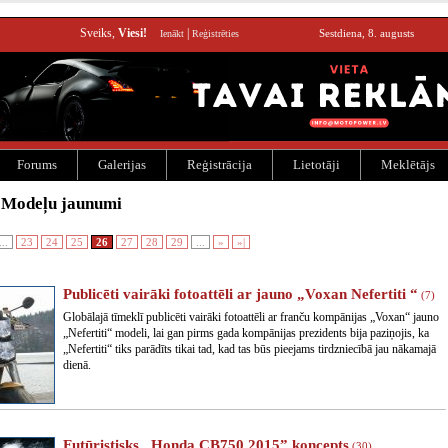
Sveiks,
Viesi!
|
Sestdiena, 8. augusts
Ienākt
Reģistrēties
Forums
Galerijas
Reģistrācija
Lietotāji
Meklētājs
 Modeļu jaunumi
...
23
24
25
26
27
28
29
...
»
»|
Publicēti vairāki fotoattēli ar jauno „Voxan Nefertiti “
(7)
Globālajā tīmeklī publicēti vairāki fotoattēli ar franču kompānijas „Voxan“ jauno
„Nefertiti“ modeli, lai gan pirms gada kompānijas prezidents bija paziņojis, ka
„Nefertiti“ tiks parādīts tikai tad, kad tas būs pieejams tirdzniecībā jau nākamajā
dienā.
Futūristisks „Honda CB750 2015” koncepts
(30)