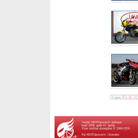
Lapas:
|«
«
Vortāls MOTOpower.lv darbojas
kopš 2008. gada 21. aprīļa.
Visas tiesības aizsargātas © 2008-2026.
Par MOTOpower.lv
|
Kontakti