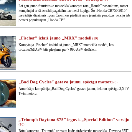
Lai gan jauno futuristisko motocikla konceptu rotā „Honda” nosaukums, tomēr
kompānijai ar tā izstrādi pagaidām nav nekā kopīga. Šo „Honda CB750 2015”
izstrādājis dizaineris Igors Čaks, kas piedāvā savu jaunākās paaudzes versiju jeb
pēcteci populārajam „Honda CB”.
„Fischer” izlaiž jauno „MRX” modeli
(19)
Kompānija „Fischer” izslaidusi jauno „MRX” motocikla modeli, kas
tirdzniecībā ASV būs pieejams par 7 995 ASV dolāriem.
„Bad Dog Cycles” gatavo jaunu, spēcīgu motoru
(8)
Amerikāņu kompānija „Bad Dog Cycles” gatavo jaunu, lielu un spēcīgu 3,5 l V-
Twin motoru.
„Triumph Daytona 675” ieguvis „Special Edition” versiju
(10)
Britu koncerns „Triumph” ar maiju laidīs tirdzniecībā motocikla „Daytona 675”