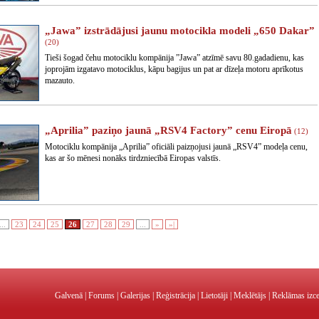
„Jawa” izstrādājusi jaunu motocikla modeli „650 Dakar”
(20)
Tieši šogad čehu motociklu kompānija ”Jawa” atzīmē savu 80.gadadienu, kas
joprojām izgatavo motociklus, kāpu bagijus un pat ar dīzeļa motoru aprīkotus
mazauto.
„Aprilia” paziņo jaunā „RSV4 Factory” cenu Eiropā
(12)
Motociklu kompānija „Aprilia” oficiāli paizņojusi jaunā „RSV4” modeļa cenu,
kas ar šo mēnesi nonāks tirdzniecībā Eiropas valstīs.
...
23
24
25
26
27
28
29
...
»
»|
Galvenā
|
Forums
|
Galerijas
|
Reģistrācija
|
Lietotāji
|
Meklētājs
|
Reklāmas izc