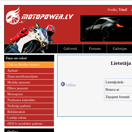
Sveiks,
Viesi!
Galvenā
Forums
Galerijas
Ziņas un raksti
Lietotāja
Ceļā uz Brīvību (video)
Apskati
Ziņas motobraucējiem
Lietotājvārds:
Modeļu jaunumi
Offline
Dīleru jaunumi
Braucu ar:
Motosports
Ziņojumi forumā:
Notikumu kalendārs
Noderīgi padomi
Reklāmraksti
Lasītājs raksta
iSOS.lv juridiskie padomi
Online