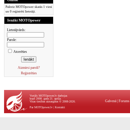
Pašreiz MOTOpower skatās 1 viesi
un 0 reģistrēti lietotāji.
Ienākt MOTOpower
Lietotājvārds:
Parole:
Atcerēties
Aizmirsi paroli?
Reģistrēties
Vortāls MOTOpower.lv darbojas
kopš 2008. gada 21. aprīļa.
Galvenā
|
Forums
Visas tiesības aizsargātas © 2008-2026.
Par MOTOpower.lv
|
Kontakti