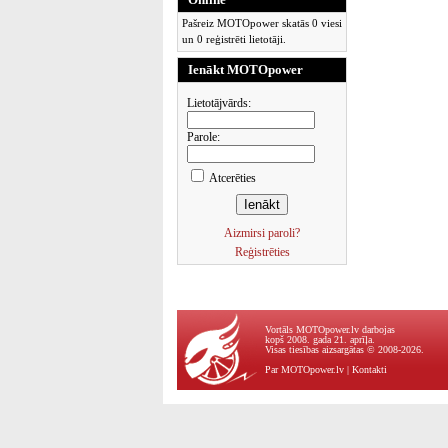
Pašreiz MOTOpower skatās 0 viesi
un 0 reģistrēti lietotāji.
Ienākt MOTOpower
Lietotājvārds:
Parole:
Atcerēties
Aizmirsi paroli?
Reģistrēties
Vortāls MOTOpower.lv darbojas
kopš 2008. gada 21. aprīļa.
Visas tiesības aizsargātas © 2008-2026.
Par MOTOpower.lv
|
Kontakti