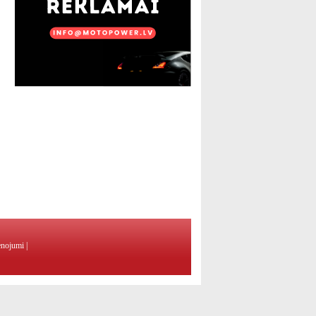
enojumi
|