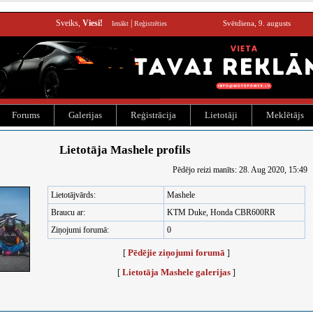
Sveiks,
Viesi!
|
Svētdiena, 9. augusts
Ienākt
Reģistrēties
Forums
Galerijas
Reģistrācija
Lietotāji
Meklētājs
Lietotāja Mashele profils
Pēdējo reizi manīts: 28. Aug 2020, 15:49
Lietotājvārds:
Mashele
Braucu ar:
KTM Duke, Honda CBR600RR
Ziņojumi forumā:
0
Pēdējie ziņojumi forumā
[
]
Lietotāja Mashele galerijas
[
]