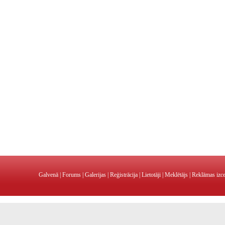
Galvenā
|
Forums
|
Galerijas
|
Reģistrācija
|
Lietotāji
|
Meklētājs
|
Reklāmas izc