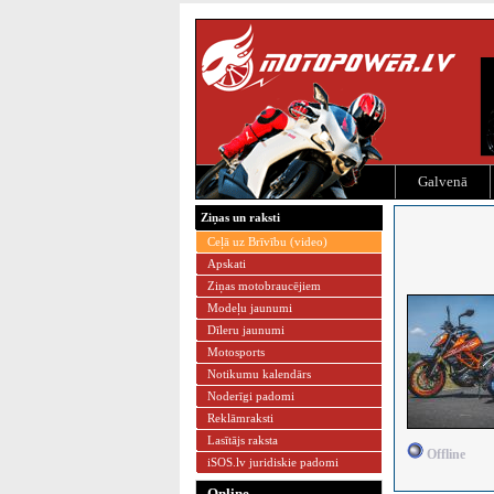
Galvenā
Ziņas un raksti
Ceļā uz Brīvību (video)
Apskati
Ziņas motobraucējiem
Modeļu jaunumi
Dīleru jaunumi
Motosports
Notikumu kalendārs
Noderīgi padomi
Reklāmraksti
Lasītājs raksta
Offline
iSOS.lv juridiskie padomi
Online