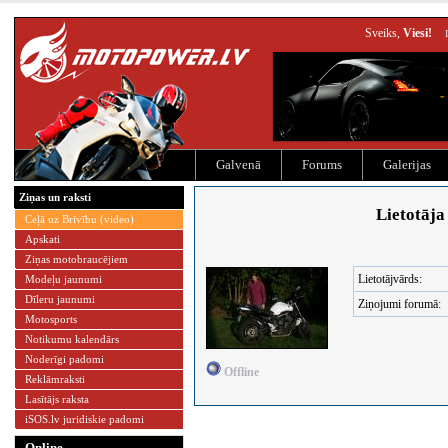
Sveiks,
Viesi!
Galvenā
Forums
Galerijas
Ziņas un raksti
Lietotāja 
Ceļā uz Brīvību (video)
Apskati
Ziņas motobraucējiem
Lietotājvārds:
Modeļu jaunumi
Dīleru jaunumi
Ziņojumi forumā:
Motosports
Notikumu kalendārs
Noderīgi padomi
Offline
Reklāmraksti
Lasītājs raksta
iSOS.lv juridiskie padomi
Online