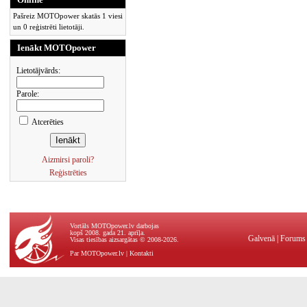
Pašreiz MOTOpower skatās 1 viesi
un 0 reģistrēti lietotāji.
Ienākt MOTOpower
Lietotājvārds:
Parole:
Atcerēties
Aizmirsi paroli?
Reģistrēties
Vortāls MOTOpower.lv darbojas
kopš 2008. gada 21. aprīļa.
Galvenā
|
Forums
Visas tiesības aizsargātas © 2008-2026.
Par MOTOpower.lv
|
Kontakti