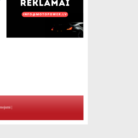
enojumi
|