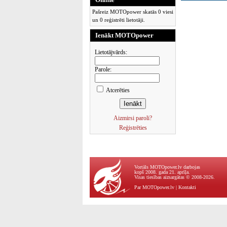
Pašreiz MOTOpower skatās 0 viesi
un 0 reģistrēti lietotāji.
Ienākt MOTOpower
Lietotājvārds:
Parole:
Atcerēties
Aizmirsi paroli?
Reģistrēties
Vortāls MOTOpower.lv darbojas
kopš 2008. gada 21. aprīļa.
Visas tiesības aizsargātas © 2008-2026.
Par MOTOpower.lv
|
Kontakti