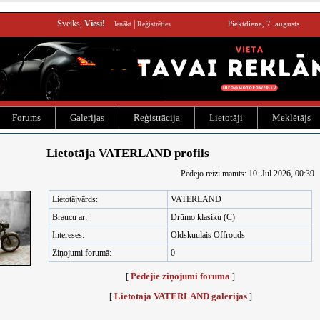
Sveiks,
Viesi!
|
Piektdiena, 7. augusts
Ienākt
Reģistrēties
Forums
Galerijas
Reģistrācija
Lietotāji
Meklētājs
Lietotāja VATERLAND profils
Pēdējo reizi manīts: 10. Jul 2026, 00:39
Lietotājvārds:
VATERLAND
Braucu ar:
Drūmo klasiku (C)
Intereses:
Oldskuulais Offrouds
Ziņojumi forumā:
0
Pēdējie ziņojumi forumā
[
]
Lietotāja VATERLAND galerijas
[
]