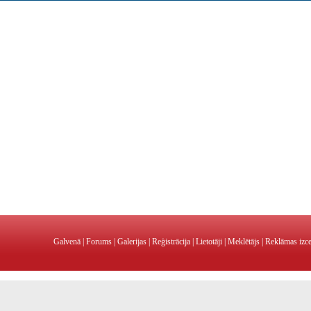
Galvenā
|
Forums
|
Galerijas
|
Reģistrācija
|
Lietotāji
|
Meklētājs
|
Reklāmas izc