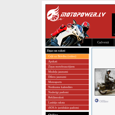
Galvenā
Ziņas un raksti
Ceļā uz Brīvību (video)
Apskati
Ziņas motobraucējiem
Modeļu jaunumi
Dīleru jaunumi
Motosports
Notikumu kalendārs
Noderīgi padomi
Reklāmraksti
Offline
Lasītājs raksta
iSOS.lv juridiskie padomi
Online