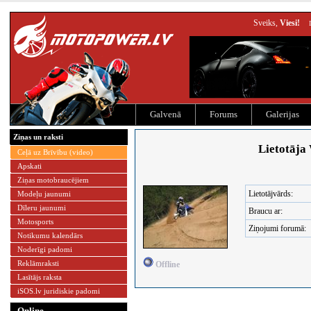
Sveiks,
Viesi!
Galvenā
Forums
Galerijas
Ziņas un raksti
Lietotāja
Ceļā uz Brīvību (video)
Apskati
Ziņas motobraucējiem
Lietotājvārds:
Modeļu jaunumi
Dīleru jaunumi
Braucu ar:
Motosports
Ziņojumi forumā:
Notikumu kalendārs
Noderīgi padomi
Reklāmraksti
Offline
Lasītājs raksta
iSOS.lv juridiskie padomi
Online