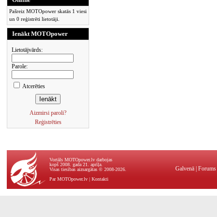
Pašreiz MOTOpower skatās 1 viesi
un 0 reģistrēti lietotāji.
Ienākt MOTOpower
Lietotājvārds:
Parole:
Atcerēties
Aizmirsi paroli?
Reģistrēties
Vortāls MOTOpower.lv darbojas
kopš 2008. gada 21. aprīļa.
Galvenā
|
Forums
Visas tiesības aizsargātas © 2008-2026.
Par MOTOpower.lv
|
Kontakti