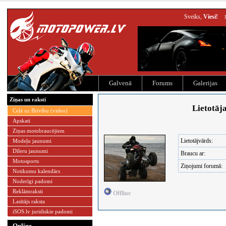
Sveiks,
Viesi!
Galvenā
Forums
Galerijas
Ziņas un raksti
Lietotāja
Ceļā uz Brīvību (video)
Apskati
Ziņas motobraucējiem
Lietotājvārds:
Modeļu jaunumi
Dīleru jaunumi
Braucu ar:
Motosports
Ziņojumi forumā:
Notikumu kalendārs
Noderīgi padomi
Reklāmraksti
Offline
Lasītājs raksta
iSOS.lv juridiskie padomi
Online