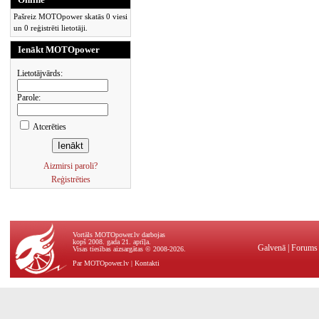
Pašreiz MOTOpower skatās 0 viesi
un 0 reģistrēti lietotāji.
Ienākt MOTOpower
Lietotājvārds:
Parole:
Atcerēties
Aizmirsi paroli?
Reģistrēties
Vortāls MOTOpower.lv darbojas
kopš 2008. gada 21. aprīļa.
Galvenā
|
Forums
Visas tiesības aizsargātas © 2008-2026.
Par MOTOpower.lv
|
Kontakti