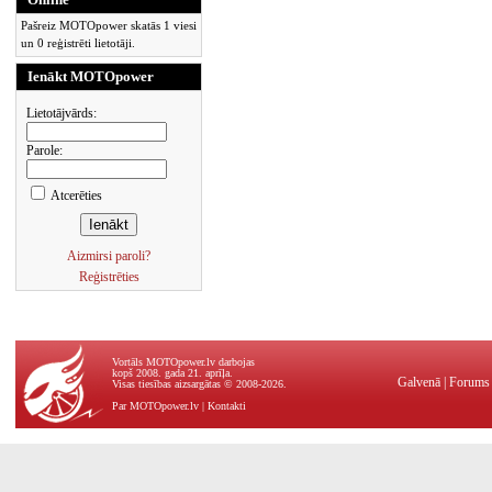
Pašreiz MOTOpower skatās 1 viesi
un 0 reģistrēti lietotāji.
Ienākt MOTOpower
Lietotājvārds:
Parole:
Atcerēties
Aizmirsi paroli?
Reģistrēties
Vortāls MOTOpower.lv darbojas
kopš 2008. gada 21. aprīļa.
Galvenā
|
Forums
Visas tiesības aizsargātas © 2008-2026.
Par MOTOpower.lv
|
Kontakti