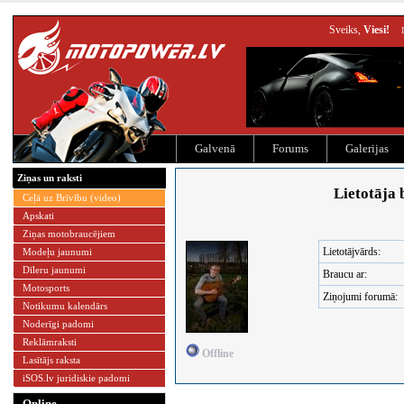
Sveiks,
Viesi!
Galvenā
Forums
Galerijas
Ziņas un raksti
Lietotāja 
Ceļā uz Brīvību (video)
Apskati
Ziņas motobraucējiem
Lietotājvārds:
Modeļu jaunumi
Dīleru jaunumi
Braucu ar:
Motosports
Ziņojumi forumā:
Notikumu kalendārs
Noderīgi padomi
Reklāmraksti
Offline
Lasītājs raksta
iSOS.lv juridiskie padomi
Online