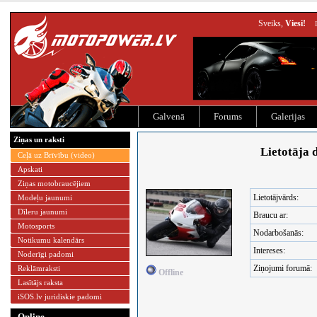
Sveiks,
Viesi!
Galvenā
Forums
Galerijas
Ziņas un raksti
Lietotāja 
Ceļā uz Brīvību (video)
Apskati
Ziņas motobraucējiem
Lietotājvārds:
Modeļu jaunumi
Dīleru jaunumi
Braucu ar:
Motosports
Nodarbošanās:
Notikumu kalendārs
Intereses:
Noderīgi padomi
Ziņojumi forumā:
Reklāmraksti
Offline
Lasītājs raksta
iSOS.lv juridiskie padomi
Online