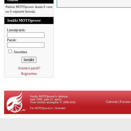
Pašreiz MOTOpower skatās 0 viesi
un 0 reģistrēti lietotāji.
Ienākt MOTOpower
Lietotājvārds:
Parole:
Atcerēties
Aizmirsi paroli?
Reģistrēties
Vortāls MOTOpower.lv darbojas
kopš 2008. gada 21. aprīļa.
Galvenā
|
Forums
Visas tiesības aizsargātas © 2008-2026.
Par MOTOpower.lv
|
Kontakti