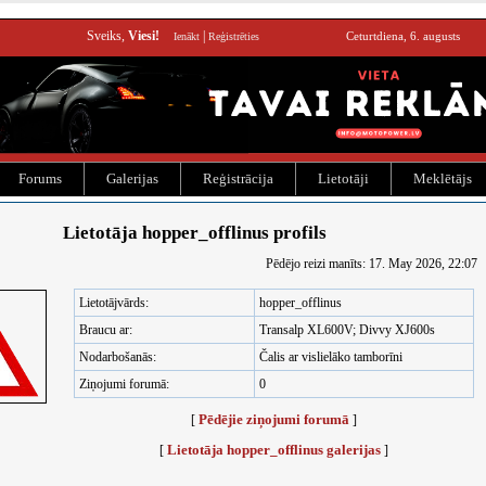
Sveiks,
Viesi!
|
Ceturtdiena, 6. augusts
Ienākt
Reģistrēties
Forums
Galerijas
Reģistrācija
Lietotāji
Meklētājs
Lietotāja hopper_offlinus profils
Pēdējo reizi manīts: 17. May 2026, 22:07
Lietotājvārds:
hopper_offlinus
Braucu ar:
Transalp XL600V; Divvy XJ600s
Nodarbošanās:
Čalis ar vislielāko tamborīni
Ziņojumi forumā:
0
Pēdējie ziņojumi forumā
[
]
Lietotāja hopper_offlinus galerijas
[
]