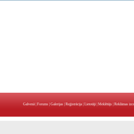
Galvenā
|
Forums
|
Galerijas
|
Reģistrācija
|
Lietotāji
|
Meklētājs
|
Reklāmas izc