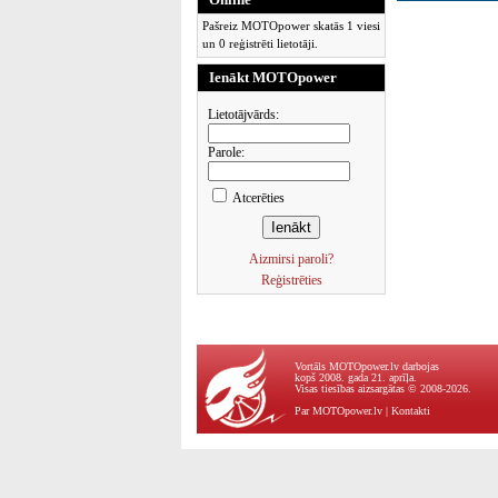
Pašreiz MOTOpower skatās 1 viesi
un 0 reģistrēti lietotāji.
Ienākt MOTOpower
Lietotājvārds:
Parole:
Atcerēties
Aizmirsi paroli?
Reģistrēties
Vortāls MOTOpower.lv darbojas
kopš 2008. gada 21. aprīļa.
Visas tiesības aizsargātas © 2008-2026.
Par MOTOpower.lv
|
Kontakti