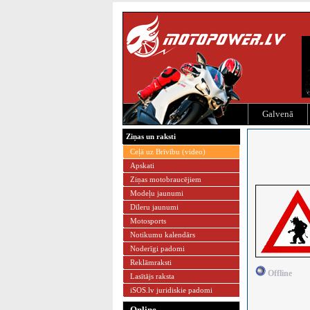
Galvenā
Ziņas un raksti
Ceļā uz Brīvību (video)
Apskati
Ziņas motobraucējiem
Modeļu jaunumi
Dīleru jaunumi
Motosports
Notikumu kalendārs
Noderīgi padomi
Reklāmraksti
Offline
Lasītājs raksta
iSOS.lv juridiskie padomi
Online