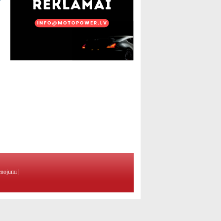
enojumi
|