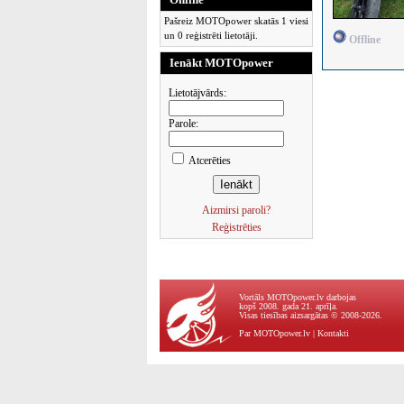
Pašreiz MOTOpower skatās 1 viesi
un 0 reģistrēti lietotāji.
Offline
Ienākt MOTOpower
Lietotājvārds:
Parole:
Atcerēties
Aizmirsi paroli?
Reģistrēties
Vortāls MOTOpower.lv darbojas
kopš 2008. gada 21. aprīļa.
Visas tiesības aizsargātas © 2008-2026.
Par MOTOpower.lv
|
Kontakti