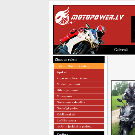
Galvenā
Ziņas un raksti
Ceļā uz Brīvību (video)
Apskati
Ziņas motobraucējiem
Modeļu jaunumi
Dīleru jaunumi
Motosports
Notikumu kalendārs
Noderīgi padomi
Reklāmraksti
Lasītājs raksta
iSOS.lv juridiskie padomi
Online