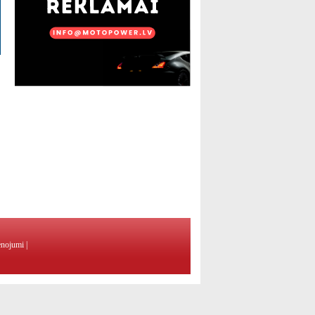
enojumi
|