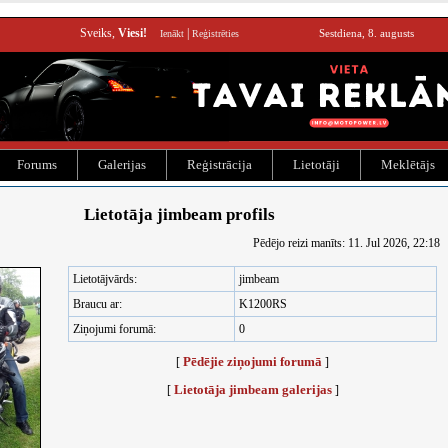
Sveiks,
Viesi!
|
Sestdiena, 8. augusts
Ienākt
Reģistrēties
Forums
Galerijas
Reģistrācija
Lietotāji
Meklētājs
Lietotāja jimbeam profils
Pēdējo reizi manīts: 11. Jul 2026, 22:18
Lietotājvārds:
jimbeam
Braucu ar:
K1200RS
Ziņojumi forumā:
0
Pēdējie ziņojumi forumā
[
]
Lietotāja jimbeam galerijas
[
]