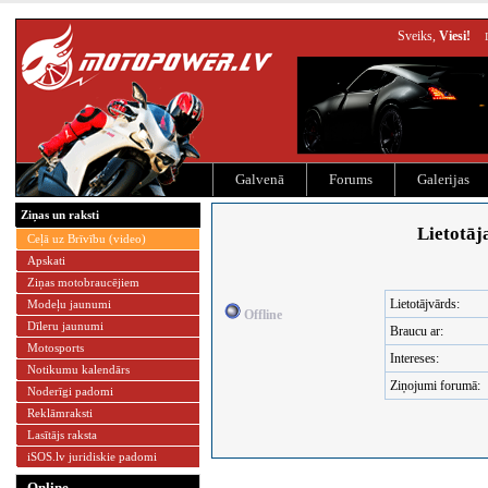
Sveiks,
Viesi!
Galvenā
Forums
Galerijas
Ziņas un raksti
Lietotāja
Ceļā uz Brīvību (video)
Apskati
Ziņas motobraucējiem
Lietotājvārds:
Modeļu jaunumi
Offline
Dīleru jaunumi
Braucu ar:
Motosports
Intereses:
Notikumu kalendārs
Ziņojumi forumā:
Noderīgi padomi
Reklāmraksti
Lasītājs raksta
iSOS.lv juridiskie padomi
Online