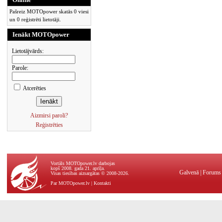
Pašreiz MOTOpower skatās 0 viesi
un 0 reģistrēti lietotāji.
Ienākt MOTOpower
Lietotājvārds:
Parole:
Atcerēties
Aizmirsi paroli?
Reģistrēties
Vortāls MOTOpower.lv darbojas
kopš 2008. gada 21. aprīļa.
Galvenā
|
Forums
Visas tiesības aizsargātas © 2008-2026.
Par MOTOpower.lv
|
Kontakti