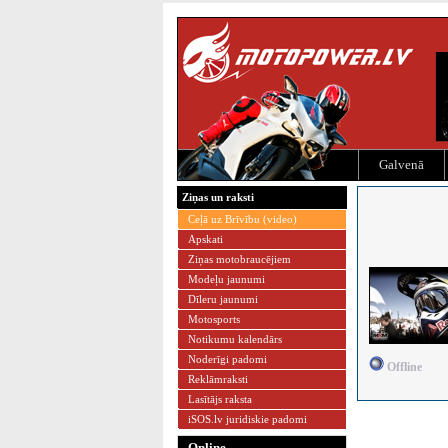
Galvenā
Ziņas un raksti
Ceļā uz Brīvību (video)
Apskati
Ziņas motobraucējiem
Modeļu jaunumi
Dīleru jaunumi
Motosports
Notikumu kalendārs
Noderīgi padomi
Offline
Reklāmraksti
Lasītājs raksta
iSOS.lv juridiskie padomi
Online