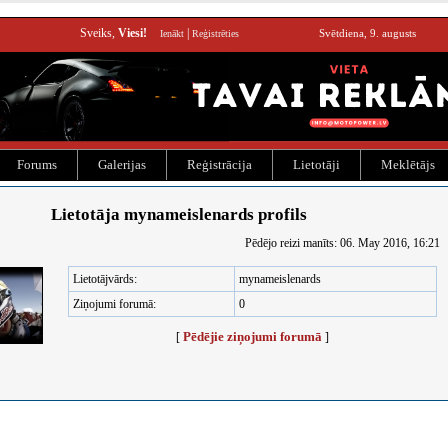
Sveiks,
Viesi!
|
Svētdiena, 9. augusts
Ienākt
Reģistrēties
Forums
Galerijas
Reģistrācija
Lietotāji
Meklētājs
Lietotāja mynameislenards profils
Pēdējo reizi manīts: 06. May 2016, 16:21
Lietotājvārds:
mynameislenards
Ziņojumi forumā:
0
Pēdējie ziņojumi forumā
[
]