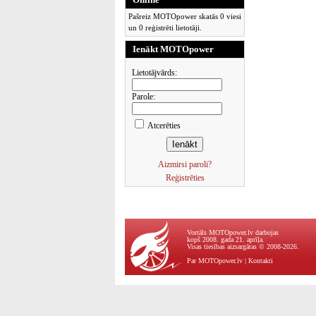
Pašreiz MOTOpower skatās 0 viesi
un 0 reģistrēti lietotāji.
Ienākt MOTOpower
Lietotājvārds:
Parole:
Atcerēties
Aizmirsi paroli?
Reģistrēties
Vortāls MOTOpower.lv darbojas
kopš 2008. gada 21. aprīļa.
Visas tiesības aizsargātas © 2008-2026.
Par MOTOpower.lv
|
Kontakti