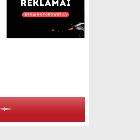
enojumi
|