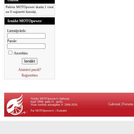
Pašreiz MOTOpower skatās 1 viesi
un 0 reģistrēti lietotāji.
Ienākt MOTOpower
Lietotājvārds:
Parole:
Atcerēties
Aizmirsi paroli?
Reģistrēties
Vortāls MOTOpower.lv darbojas
kopš 2008. gada 21. aprīļa.
Galvenā
|
Forums
Visas tiesības aizsargātas © 2008-2026.
Par MOTOpower.lv
|
Kontakti