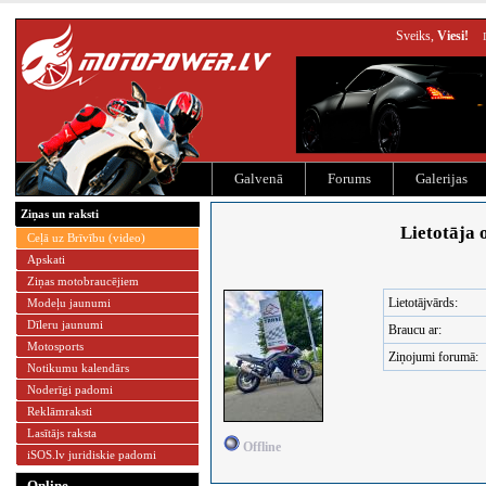
Sveiks,
Viesi!
Galvenā
Forums
Galerijas
Ziņas un raksti
Lietotāja 
Ceļā uz Brīvību (video)
Apskati
Ziņas motobraucējiem
Lietotājvārds:
Modeļu jaunumi
Dīleru jaunumi
Braucu ar:
Motosports
Ziņojumi forumā:
Notikumu kalendārs
Noderīgi padomi
Reklāmraksti
Lasītājs raksta
Offline
iSOS.lv juridiskie padomi
Online