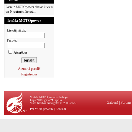
Pašreiz MOTOpower skatās 0 viesi
un 0 reģistrēti lietotāji.
Ienākt MOTOpower
Lietotājvārds:
Parole:
Atcerēties
Aizmirsi paroli?
Reģistrēties
Vortāls MOTOpower.lv darbojas
kopš 2008. gada 21. aprīļa.
Galvenā
|
Forums
Visas tiesības aizsargātas © 2008-2026.
Par MOTOpower.lv
|
Kontakti