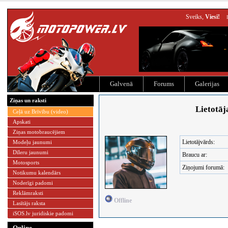
Sveiks,
Viesi!
Galvenā
Forums
Galerijas
Ziņas un raksti
Lietotāj
Ceļā uz Brīvību (video)
Apskati
Ziņas motobraucējiem
Lietotājvārds:
Modeļu jaunumi
Dīleru jaunumi
Braucu ar:
Motosports
Ziņojumi forumā:
Notikumu kalendārs
Noderīgi padomi
Reklāmraksti
Offline
Lasītājs raksta
iSOS.lv juridiskie padomi
Online