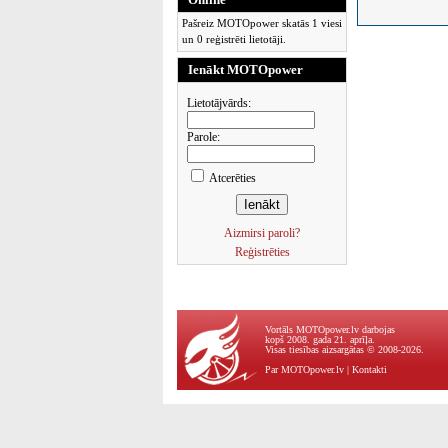
Pašreiz MOTOpower skatās 1 viesi
un 0 reģistrēti lietotāji.
Ienākt MOTOpower
Lietotājvārds:
Parole:
Atcerēties
Aizmirsi paroli?
Reģistrēties
Vortāls MOTOpower.lv darbojas
kopš 2008. gada 21. aprīļa.
Visas tiesības aizsargātas © 2008-2026.
Par MOTOpower.lv
|
Kontakti