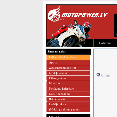
Galvenā
Ziņas un raksti
Ceļā uz Brīvību (video)
Apskati
Ziņas motobraucējiem
Modeļu jaunumi
Offline
Dīleru jaunumi
Motosports
Notikumu kalendārs
Noderīgi padomi
Reklāmraksti
Lasītājs raksta
iSOS.lv juridiskie padomi
Online