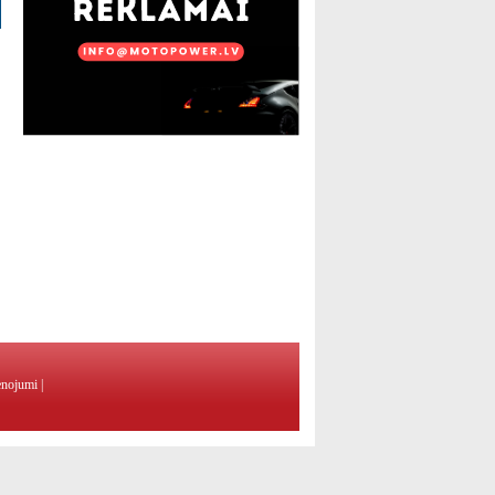
enojumi
|