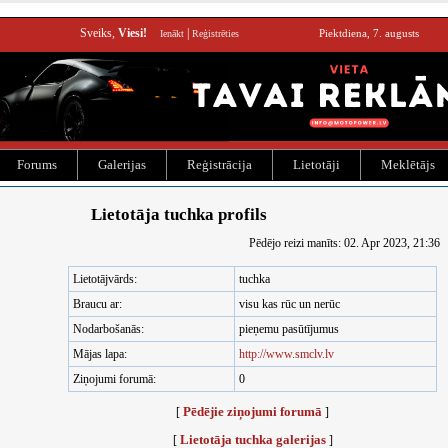
Sveiks,
Viesi!
|
Piektdiena, 7. augusts
Ienākt
Reģistrēties
Forums
Galerijas
Reģistrācija
Lietotāji
Meklētājs
Lietotāja tuchka profils
Pēdējo reizi manīts: 02. Apr 2023, 21:36
Lietotājvārds:
tuchka
Braucu ar:
visu kas rūc un nerūc
Nodarbošanās:
pieņemu pasūtījumus
Mājas lapa:
http://www.smclv.lv
Ziņojumi forumā:
0
Pēdējie ziņojumi forumā
[
]
Lietotāja tuchka galerijas
[
]