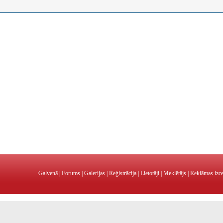
Galvenā
|
Forums
|
Galerijas
|
Reģistrācija
|
Lietotāji
|
Meklētājs
|
Reklāmas izc