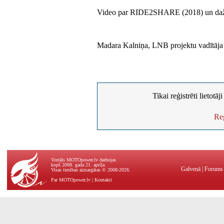
Video par RIDE2SHARE (2018) un daži
Madara Kalniņa, LNB projektu vadītāja
Tikai reģistrēti lietotā
Reģ
Vortāls MOTOpower.lv darbojas
kopš 2008. gada 21. aprīļa.
Galvenā
|
Forums
Visas tiesības aizsargātas © 2008-2026.
Par MOTOpower.lv
|
Kontakti