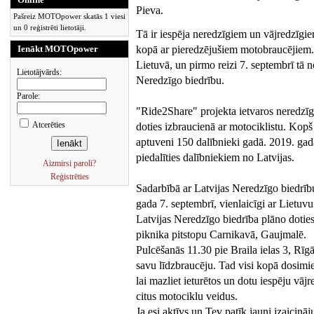
Pieva.
Pašreiz MOTOpower skatās 1 viesi
un 0 reģistrēti lietotāji.
Tā ir iespēja neredzīgiem un vājredzīgi
Ienākt MOTOpower
kopā ar pieredzējušiem motobraucējiem. 
Lietuvā, un pirmo reizi 7. septembrī tā no
Lietotājvārds:
Neredzīgo biedrību.
Parole:
"Ride2Share" projekta ietvaros neredzīg
Atcerēties
doties izbraucienā ar motociklistu. Kop
aptuveni 150 dalībnieki gadā. 2019. gadā
piedalīties dalībniekiem no Latvijas.
Aizmirsi paroli?
Reģistrēties
Sadarbībā ar Latvijas Neredzīgo biedrību 
gada 7. septembrī, vienlaicīgi ar Lietuvu
Latvijas Neredzīgo biedrība plāno dotie
piknika pitstopu Carnikavā, Gaujmalē.
Pulcēšanās 11.30 pie Braila ielas 3, Rīgā
savu līdzbraucēju. Tad visi kopā dosimi
lai mazliet ieturētos un dotu iespēju vāj
citus motociklu veidus.
Ja esi aktīvs un Tev patīk jauni izaicinā