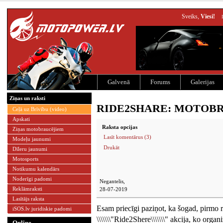
Sveiks,
Viesi!
Galvenā
Forums
Galerijas
Ziņas un raksti
RIDE2SHARE: MOTOB
Ceļā uz Brīvību (video)
Apskati
Raksta opcijas
Ziņas motobraucējiem
Lasīt komentārus (3)
Modeļu jaunumi
Drukāt
Dīleru jaunumi
Motosports
Notikumu kalendārs
Noderīgi padomi
Negantelis,
Reklāmraksti
28-07-2019
Lasītājs raksta
Esam priecīgi paziņot, ka šogad, pirmo re
iSOS.lv juridiskie padomi
\\\\\\\"Ride2Shere\\\\\\\" akcija, ko orga
Online