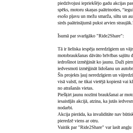
piedzīvojusi iepriekšējo gadu akcijas pa
spēks, motoru skaņas paātrinoties, “ieg
esošo pļavu un mežu smarža, siltu un 
sirds paātrinājumā pukst arvien straujāk.
Īsumā par svarīgāko "Ride2Share":
Tā ir lieliska iespēja neredzīgiem un vā
motobraukšanas dāvāto brīvības sajūtu dr
iedrošinot izmēģināt ko jaunu. Daži pir
iedvesmoti izmēģināt lidošanu un autob
Šis projekts ļauj neredzīgiem un vājred
visā valstī, ne tikai vietējā kopienā vai k
no atrašanās vietas.
Piešķirt jaunu nozīmi braukšanai ar moto
iesaistījās akcijā, atzina, ka jutās iedves
nodarbi.
Akcija pierāda, ka invaliditāte nav būtisk
pieredzē viens ar otru.
Vairāk par "Ride2Share" var lasīt angļ