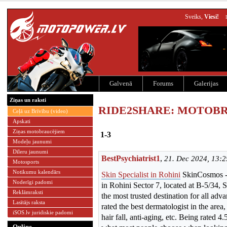
Sveiks,
Viesi!
Galvenā
Forums
Galerijas
Ziņas un raksti
RIDE2SHARE: MOTOB
Ceļā uz Brīvību (video)
Apskati
Ziņas motobraucējiem
1-3
Modeļu jaunumi
Dīleru jaunumi
BestPsychiatrist1
,
21. Dec 2024, 13:2
Motosports
Notikumu kalendārs
Skin Specialist in Rohini
SkinCosmos - 
Noderīgi padomi
in Rohini Sector 7, located at B-5/34, S
Reklāmraksti
the most trusted destination for all adva
Lasītājs raksta
rated the best dermatologist in the area
iSOS.lv juridiskie padomi
hair fall, anti-aging, etc. Being rated 4.
Online