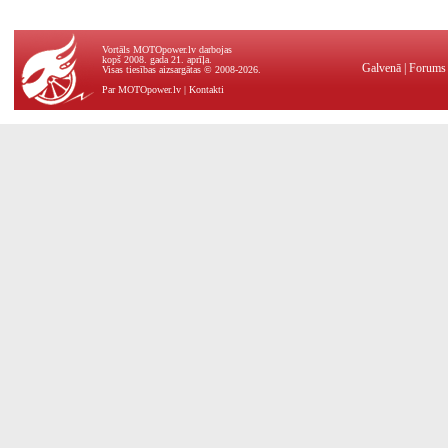
Vortāls MOTOpower.lv darbojas
kopš 2008. gada 21. aprīļa.
Galvenā
|
Forums
Visas tiesības aizsargātas © 2008-2026.
Par MOTOpower.lv
|
Kontakti