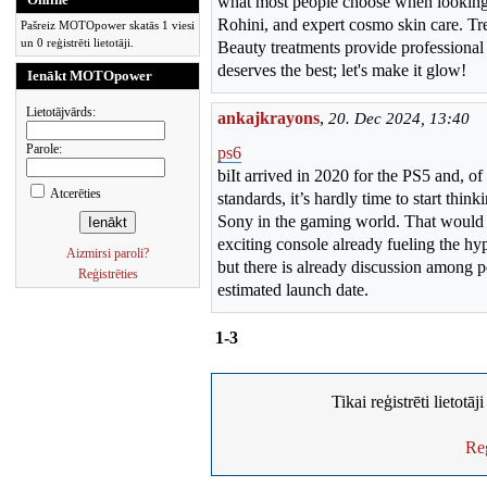
what most people choose when looking 
Rohini, and expert cosmo skin care. Trea
Pašreiz MOTOpower skatās 1 viesi
un 0 reģistrēti lietotāji.
Beauty treatments provide professional c
deserves the best; let's make it glow!
Ienākt MOTOpower
Lietotājvārds:
ankajkrayons
,
20. Dec 2024, 13:40
Parole:
ps6
biIt arrived in 2020 for the PS5 and, o
Atcerēties
standards, it’s hardly time to start thin
Sony in the gaming world. That would b
exciting console already fueling the hyp
Aizmirsi paroli?
but there is already discussion among p
Reģistrēties
estimated launch date.
1-3
Tikai reģistrēti lietotā
Reģ