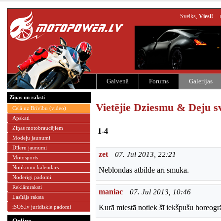
Sveiks,
Viesi!
Galvenā
Forums
Galerijas
Ziņas un raksti
Vietējie Dziesmu & Deju s
Ceļā uz Brīvību (video)
Apskati
Ziņas motobraucējiem
1-4
Modeļu jaunumi
Dīleru jaunumi
zet
07. Jul 2013, 22:21
Motosports
Notikumu kalendārs
Neblondas atbilde arī smuka.
Noderīgi padomi
Reklāmraksti
maniac
07. Jul 2013, 10:46
Lasītājs raksta
Kurā miestā notiek šī iekšpušu horeogrā
iSOS.lv juridiskie padomi
Online