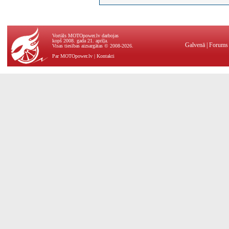
Vortāls MOTOpower.lv darbojas
kopš 2008. gada 21. aprīļa.
Galvenā
|
Forums
Visas tiesības aizsargātas © 2008-2026.
Par MOTOpower.lv
|
Kontakti