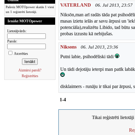
VATERLAND
06. Jul 2013, 23:57
Pašreiz MOTOpower skatās 1 viesi
un 1 reģistrēti lietotāji.
Niksōn,man arī radās tāda pat psihodēli
masas izietu ielās ar savu ārpusi un 'i
Ienākt MOTOpower
potenciāla),realizētu Libido, tad būtu 
Lietotājvārds:
probas izzustu kā nebijušas.
Parole:
Niksons
06. Jul 2013, 23:36
Atcerēties
Putni labie, psihodēliski tādi
Un tādi dejotāju ieterpi man patīk la
Aizmirsi paroli?
Reģistrēties
disklaimers - runāju ir tikai par ārpusi
1-4
Tikai reģistrēti lietotā
Reģ