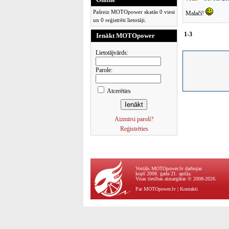
Pašreiz MOTOpower skatās 0 viesi
Malači!
un 0 reģistrēti lietotāji.
1-3
Ienākt MOTOpower
Lietotājvārds:
Parole:
Atcerēties
Aizmirsi paroli?
Reģistrēties
Vortāls MOTOpower.lv darbojas
kopš 2008. gada 21. aprīļa.
Visas tiesības aizsargātas © 2008-2026.
Par MOTOpower.lv
|
Kontakti