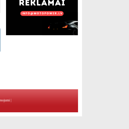
enojumi
|