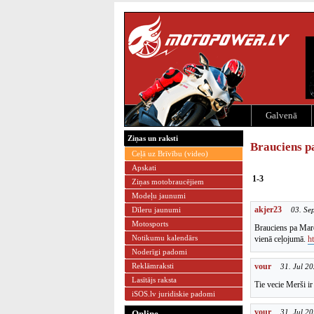
Galvenā
Ziņas un raksti
Brauciens 
Ceļā uz Brīvību (video)
Apskati
1-3
Ziņas motobraucējiem
Modeļu jaunumi
akjer23
Dīleru jaunumi
03. Se
Motosports
Brauciens pa Maro
Notikumu kalendārs
vienā ceļojumā.
h
Noderīgi padomi
Reklāmraksti
vour
31. Jul 2
Lasītājs raksta
Tie vecie Merši ir
iSOS.lv juridiskie padomi
vour
31. Jul 2
Online