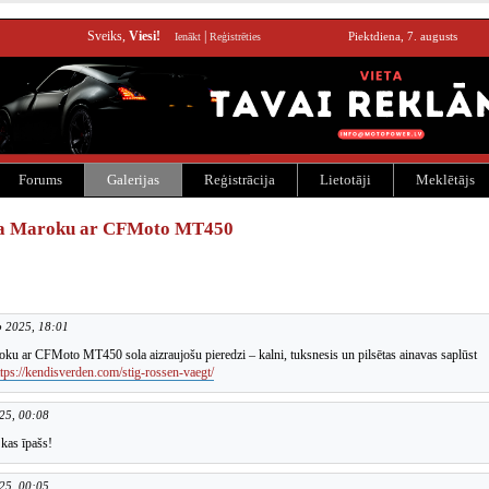
Sveiks,
Viesi!
|
Piektdiena, 7. augusts
Ienākt
Reģistrēties
Forums
Galerijas
Reģistrācija
Lietotāji
Meklētājs
pa Maroku ar CFMoto MT450
p 2025, 18:01
ku ar CFMoto MT450 sola aizraujošu pieredzi – kalni, tuksnesis un pilsētas ainavas saplūst
ttps://kendisverden.com/stig-rossen-vaegt/
025, 00:08
 kas īpašs!
025, 00:05