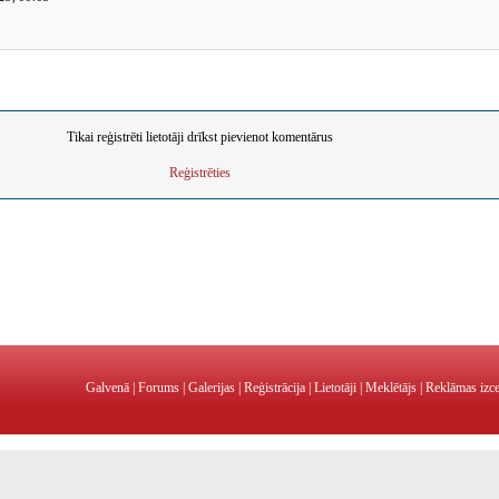
Tikai reģistrēti lietotāji drīkst pievienot komentārus
Reģistrēties
Galvenā
|
Forums
|
Galerijas
|
Reģistrācija
|
Lietotāji
|
Meklētājs
|
Reklāmas izc