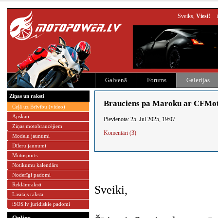
Sveiks,
Viesi!
Galvenā
Forums
Galerijas
Ziņas un raksti
Brauciens pa Maroku ar CFM
Ceļā uz Brīvību (video)
Apskati
Pievienota: 25. Jul 2025, 19:07
Ziņas motobraucējiem
Komentāri (3)
Modeļu jaunumi
Dīleru jaunumi
Motosports
Notikumu kalendārs
Noderīgi padomi
Reklāmraksti
Sveiki,
Lasītājs raksta
iSOS.lv juridiskie padomi
Online