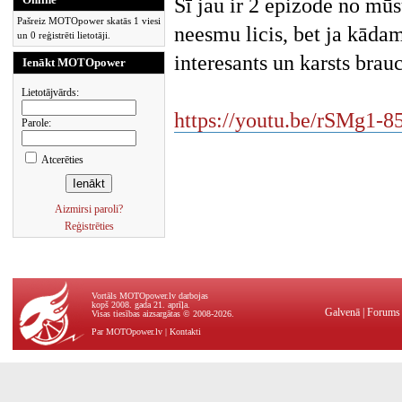
Šī jau ir 2 epizode no mū
Pašreiz MOTOpower skatās 1 viesi
neesmu licis, bet ja kādam
un 0 reģistrēti lietotāji.
interesants un karsts brau
Ienākt MOTOpower
Lietotājvārds:
https://youtu.be/rSMg
Parole:
Atcerēties
Aizmirsi paroli?
Reģistrēties
Vortāls MOTOpower.lv darbojas
kopš 2008. gada 21. aprīļa.
Galvenā
|
Forums
Visas tiesības aizsargātas © 2008-2026.
Par MOTOpower.lv
|
Kontakti