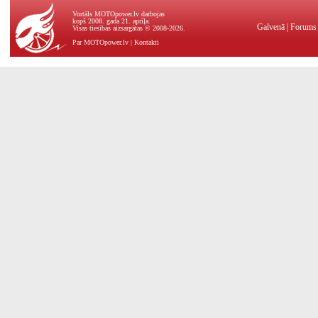
Vortāls MOTOpower.lv darbojas
kopš 2008. gada 21. aprīļa.
Galvenā
|
Forums
Visas tiesības aizsargātas © 2008-2026.
Par MOTOpower.lv
|
Kontakti