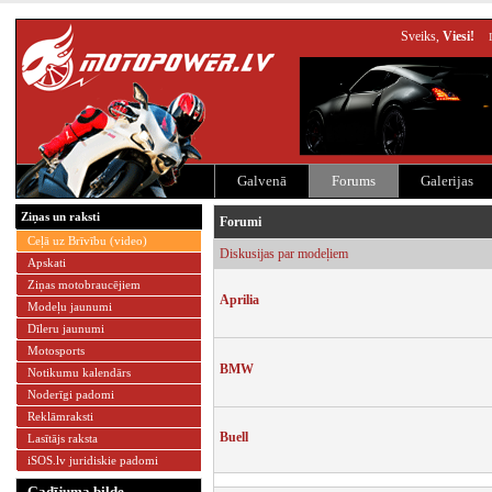
Sveiks,
Viesi!
Galvenā
Forums
Galerijas
Ziņas un raksti
Forumi
Ceļā uz Brīvību (video)
Diskusijas par modeļiem
Apskati
Ziņas motobraucējiem
Aprilia
Modeļu jaunumi
Dīleru jaunumi
Motosports
BMW
Notikumu kalendārs
Noderīgi padomi
Reklāmraksti
Buell
Lasītājs raksta
iSOS.lv juridiskie padomi
Gadījuma bilde