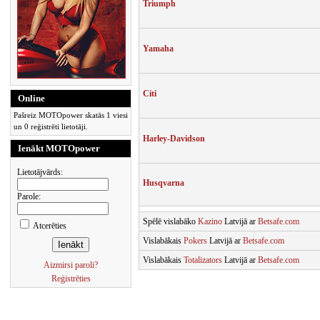
Triumph
Yamaha
Citi
Online
Pašreiz MOTOpower skatās 1 viesi
un 0 reģistrēti lietotāji.
Harley-Davidson
Ienākt MOTOpower
Lietotājvārds:
Husqvarna
Parole:
Spēlē vislabāko
Kazino
Latvijā ar
Betsafe.com
Atcerēties
Vislabākais
Pokers
Latvijā ar
Betsafe.com
Vislabākais
Totalizators
Latvijā ar
Betsafe.com
Aizmirsi paroli?
Reģistrēties