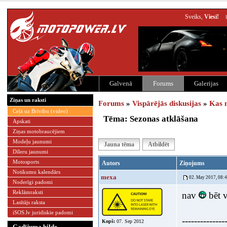
Sveiks,
Viesi!
Galvenā
Forums
Galerijas
Ziņas un raksti
Forums
»
Vispārējās diskusijas
»
Kas 
Ceļā uz Brīvību (video)
Tēma: Sezonas atklāšana
Apskati
Ziņas motobraucējiem
Modeļu jaunumi
Jauna tēma
Atbildēt
Dīleru jaunumi
Motosports
Autors
Ziņojums
Notikumu kalendārs
mexa
02. May 2017, 08:
Noderīgi padomi
Reklāmraksti
nav
bēt v
Lasītājs raksta
iSOS.lv juridiskie padomi
--------------
Kopš:
07. Sep 2012
Gadījuma bilde