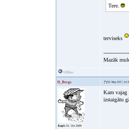
Tere.
terviseks
--------------
Mazāk muldē
Offline
D_Bergs
03. May 2017, 14:
Kam vajag i
izstaigātu g
Kopš:
01. Oct 2009