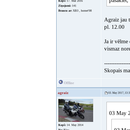
pasakiet,
Kopš:
17. Mar 2016
Ziņojumi:
141
Braucu ar:
ХВЗ , hornet'08
Agraiz jau 
pl. 12.00
Ja ir vēlme 
vismaz nore
--------------
Skopais mak
Offline
agraiz
03. May 2017, 13:
03 May 2
Kopš:
14. May 2014
No:
Rīga