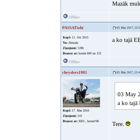
Mazāk muldē
Offline
PASSATizhi
03. May 2017, 13:
Kopš:
11. Oct 2015
a ko tajā E
No:
Jūrmala
Ziņojumi:
1286
Braucu ar:
honda 600 un 125
Offline
chryslers1981
03. May 2017, 13:
03 May 2
a ko tajā
Kopš:
17. Mar 2016
Ziņojumi:
141
Braucu ar:
ХВЗ , hornet'08
Tere.
--------------