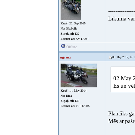
--------------
Līkumā var 
Kopš:
20. Sep 2015
No:
Jēkabpils
Ziņojumi:
122
Braucu ar:
XV 1700 /
Offline
agraiz
03. May 2017, 12:
02 May 2
Es un vēl
Kopš:
14. May 2014
No:
Rīga
Ziņojumi:
138
Braucu ar:
VFR1200X
Plančiks ga
Mēs ar pašr