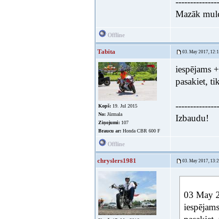
--------------
Mazāk muldē
Offline
Tabita
03. May 2017, 12:
iespējams +
pasakiet, t
--------------
Kopš:
19. Jul 2015
No:
Jūrmala
Izbaudu!
Ziņojumi:
107
Braucu ar:
Honda CBR 600 F
Offline
chryslers1981
03. May 2017, 13:
03 May 20
iespējams