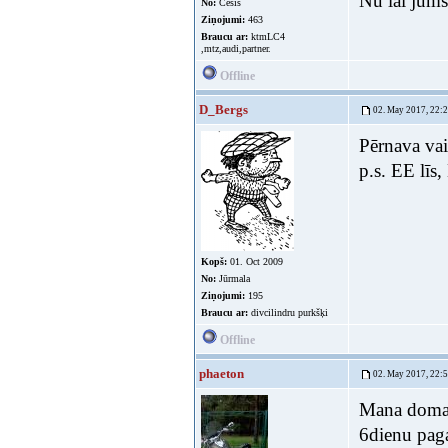
Nu lai jums
No:
Cēsis
Ziņojumi:
463
Braucu ar:
ktmLC4
,mtz,audi,partner.
Offline
D_Bergs
02. May 2017, 22:
Pērnava vai
p.s. EE līs
Kopš:
01. Oct 2009
No:
Jūrmala
Ziņojumi:
195
Braucu ar:
divcilindru purkšķi
Offline
phaeton
02. May 2017, 22:
Mana doma l
6dienu paga