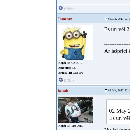
Offline
Jameson
02. May 2017, 22:
Es un vēl 2
--------------
Ar iešprici
Kopš:
30. Oct 2015
Ziņojumi:
327
Braucu ar:
CBF600
Offline
helmis
02. May 2017, 22:
02 May 2
Es un vēl
Kopš:
22. Mar 2015