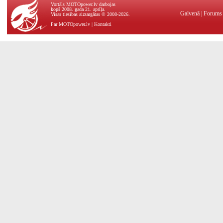
Vortāls MOTOpower.lv darbojas
kopš 2008. gada 21. aprīļa.
Galvenā
|
Forums
Visas tiesības aizsargātas © 2008-2026.
Par MOTOpower.lv
|
Kontakti