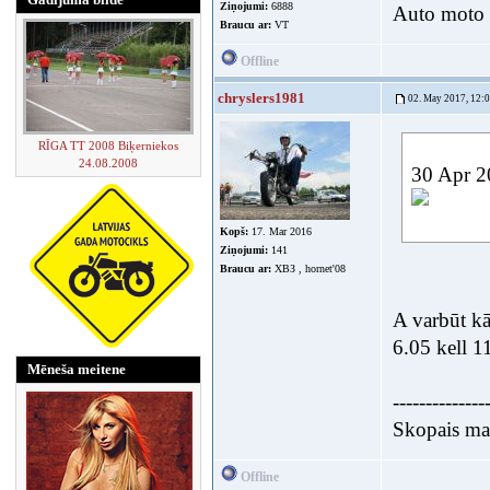
Ziņojumi:
6888
Auto moto e
Braucu ar:
VT
Offline
chryslers1981
02. May 2017, 12:
RĪGA TT 2008 Biķerniekos
24.08.2008
30 Apr 20
Kopš:
17. Mar 2016
Ziņojumi:
141
Braucu ar:
ХВЗ , hornet'08
A varbūt k
6.05 kell 
Mēneša meitene
--------------
Skopais mak
Offline