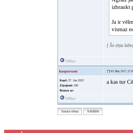
izbraukt 
Ja ir vēl
vismaz no
[ Šo ziņu lab
Offline
kasparsam
03. May 2017, 21:
Kopš:
27. Jun 2012
a kas tur Cē
Ziņojumi:
100
Braucu ar:
Offline
Jauna tēma
Atbildēt