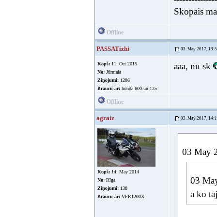
Skopais mak
Offline
PASSATizhi
03. May 2017, 13:
Kopš:
11. Oct 2015
aaa, nu sk
No:
Jūrmala
Ziņojumi:
1286
Braucu ar:
honda 600 un 125
Offline
agraiz
03. May 2017, 14:
03 May 2
Kopš:
14. May 2014
03 May
No:
Rīga
Ziņojumi:
138
a ko ta
Braucu ar:
VFR1200X