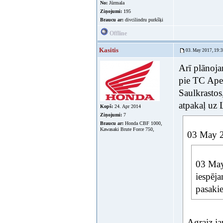
No:
Jūrmala
Ziņojumi:
195
Braucu ar:
divcilindru purkšķi
Offline
Kasitis
03. May 2017, 19:
Arī plānoja
pie TC Apel
Saulkrastos
atpakaļ uz 
Kopš:
24. Apr 2014
Ziņojumi:
7
Braucu ar:
Honda CBF 1000,
Kawasaki Brute Force 750,
03 May 2
03 May
iespēj
pasakie
Agraiz ja