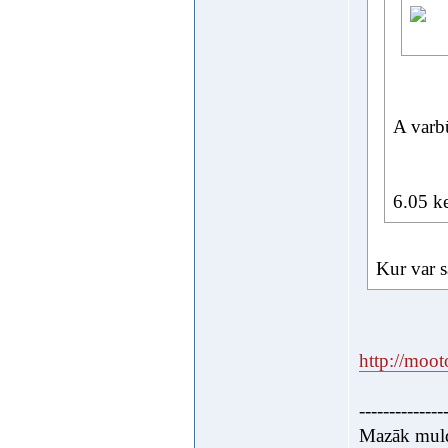
A varb
6.05 k
Kur var 
http://moo
--------------
Mazāk muldē