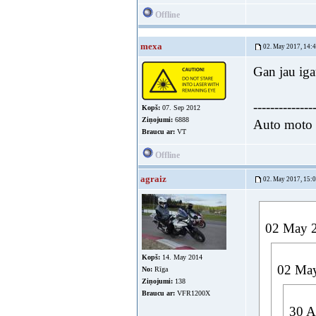
Offline
mexa
02. May 2017, 14:
Gan jau iga
--------------
Kopš:
07. Sep 2012
Ziņojumi:
6888
Auto moto e
Braucu ar:
VT
Offline
agraiz
02. May 2017, 15:
02 May 2
Kopš:
14. May 2014
02 May
No:
Rīga
Ziņojumi:
138
Braucu ar:
VFR1200X
30 A