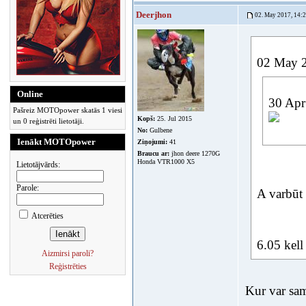
Deerjhon
02. May 2017, 14:
02 May 2
Online
30 Apr
Pašreiz MOTOpower skatās 1 viesi
Kopš:
25. Jul 2015
un 0 reģistrēti lietotāji.
No:
Gulbene
Ienākt MOTOpower
Ziņojumi:
41
Braucu ar:
jhon deere 1270G
Honda VTR1000 X5
Lietotājvārds:
Parole:
A varbūt
Atcerēties
6.05 kel
Aizmirsi paroli?
Reģistrēties
Kur var sa