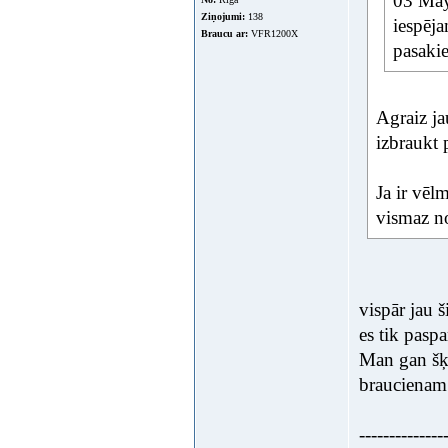
03 May
Ziņojumi:
138
iespēj
Braucu ar:
VFR1200X
pasakie
Agraiz ja
izbraukt 
Ja ir vēl
vismaz no
vispār jau 
es tik pasp
Man gan šķi
braucienam
--------------