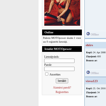
Online
Offline
Pašreiz MOTOpower skatās 1 viesi
un 0 reģistrēti lietotāji.
shiirs
Ienākt MOTOpower
Kopš:
24. Apr 2008
Lietotājvārds:
Ziņojumi:
693
Braucu ar:
Parole:
Offline
Atcerēties
visva123
Aizmirsi paroli?
Kopš:
25. Oct 2016
Reģistrēties
Ziņojumi:
34
Braucu ar: