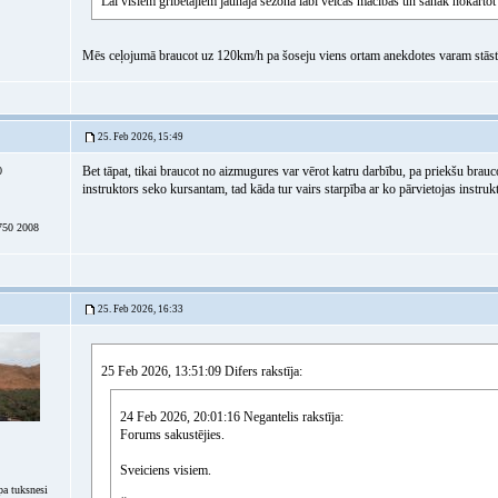
Lai visiem gribētājiem jaunajā sezonā labi veicas mācībās un sanāk nokārtot
Mēs ceļojumā braucot uz 120km/h pa šoseju viens ortam anekdotes varam stāstīt
25. Feb 2026, 15:49
Bet tāpat, tikai braucot no aizmugures var vērot katru darbību, pa priekšu brau
0
instruktors seko kursantam, tad kāda tur vairs starpība ar ko pārvietojas instrukt
50 2008
25. Feb 2026, 16:33
25 Feb 2026, 13:51:09 Difers rakstīja:
24 Feb 2026, 20:01:16 Negantelis rakstīja:
Forums sakustējies.
Sveiciens visiem.
a tuksnesi