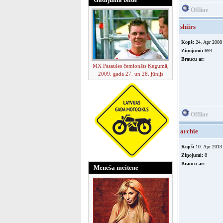
Offline
shiirs
Kopš:
24. Apr 2008
Ziņojumi:
693
Braucu ar:
MX Pasaules čemionāts Ķegumā,
2009. gada 27. un 28. jūnijs
Offline
archie
Kopš:
10. Apr 2013
Ziņojumi:
8
Braucu ar:
Mēneša meitene