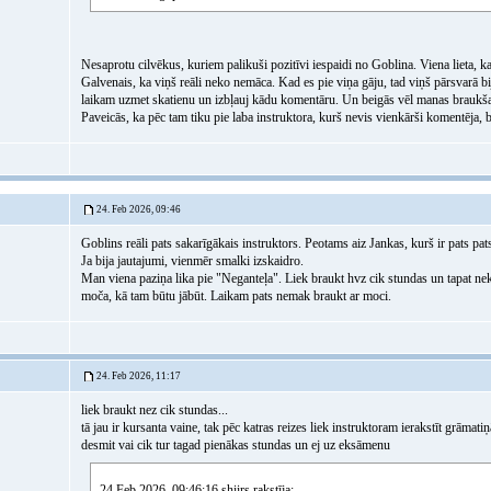
Nesaprotu cilvēkus, kuriem palikuši pozitīvi iespaidi no Goblina. Viena lieta, ka c
Galvenais, ka viņš reāli neko nemāca. Kad es pie viņa gāju, tad viņš pārsvarā bi
laikam uzmet skatienu un izbļauj kādu komentāru. Un beigās vēl manas braukš
Paveicās, ka pēc tam tiku pie laba instruktora, kurš nevis vienkārši komentēja, b
24. Feb 2026, 09:46
Goblins reāli pats sakarīgākais instruktors. Peotams aiz Jankas, kurš ir pats pats
Ja bija jautajumi, vienmēr smalki izskaidro.
Man viena paziņa lika pie "Neganteļa". Liek braukt hvz cik stundas un tapat nek
moča, kā tam būtu jābūt. Laikam pats nemak braukt ar moci.
24. Feb 2026, 11:17
liek braukt nez cik stundas...
tā jau ir kursanta vaine, tak pēc katras reizes liek instruktoram ierakstīt grāma
desmit vai cik tur tagad pienākas stundas un ej uz eksāmenu
24 Feb 2026, 09:46:16 shiirs rakstīja: