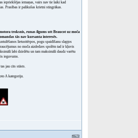
as iepriekšējas iemaņas, vairs nav tie laiki kad
s. Prasības ir palikušas krietni stingrākas.
,motora troksnis, runas ilgums utt
Braucot uz moča
n komandas tās nav kursanta interesēs.
 tuntulēšanos lietusttērpos, pogu spaidīšanu slapjos
 traucējumus no moča aizdedzes spolēm tad ir kļuvis
aksimāli labi dzirdētu un tam maksimāli daudz varētu
vis ieguvums.
as jau cits stāsts.
oto A kategoriju.
#8270