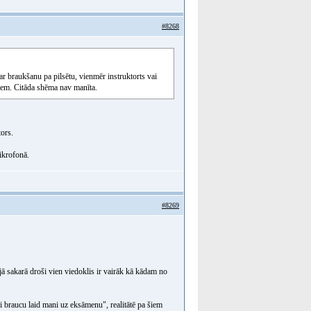
#8268
 braukšanu pa pilsētu, vienmēr instruktorts vai
kiem. Citāda shēma nav manīta.
tors.
ikrofonā.
#8269
ā sakarā droši vien viedoklis ir vairāk kā kādam no
 braucu laid mani uz eksāmenu", realitātē pa šiem