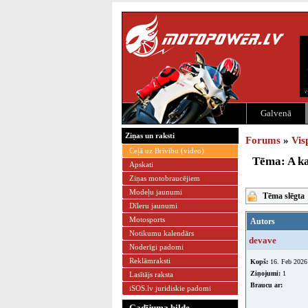
Galvenā
Ziņas un raksti
Forums
»
Vis
Ceļā uz Brīvību (video)
Tēma: A ka
Apskati
Ziņas motobraucējiem
Modeļu jaunumi
Tēma slēgta
Dīleru jaunumi
Motosports
Autors
Notikumu kalendārs
devave
Noderīgi padomi
Reklāmraksti
Kopš:
16. Feb 2026
Ziņojumi:
1
Lasītājs raksta
Braucu ar:
iSOS.lv juridiskie padomi
Gadījuma bilde