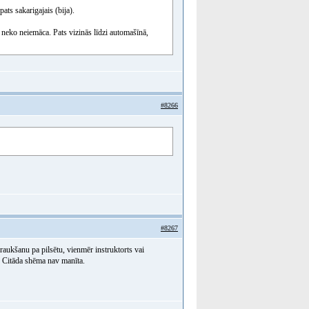
ats sakarigajais (bija).
 neko neiemāca. Pats vizinās līdzi automašīnā,
#8266
#8267
aukšanu pa pilsētu, vienmēr instruktorts vai
. Citāda shēma nav manīta.