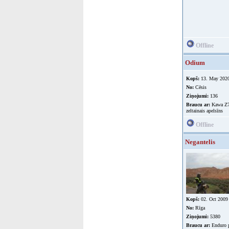
Offline
Odium
Kopš:
13. May 202
No:
Cēsis
Ziņojumi:
136
Braucu ar:
Kawa Z7
zeltainais apelsīns
Offline
Negantelis
Kopš:
02. Oct 2009
No:
Rīga
Ziņojumi:
5380
Braucu ar:
Enduro p