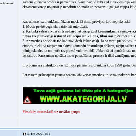
gadiem kursanta profils ir pamainījies. Vairs nav tie laiki kad cilvēkiem bija kād
a tuksnesi
eksāmenu varēja nokārtot ja nenokriti no moča un nesataisīji galīgas rupjas kļūda
Kas attiecas uz braukšanu līdzi ar moci. Jā esmu provējis. Ļoti neprakstiski.
1. Mocis patērē degvielu vairāk kā auto dīzeli.
2.
Kritiski sakari, kursanti nedzird, attiecīgi zūd komunikācija,šņāc,vējš
nevar tik pilnvērtīgi izstāstīt situācijas un kļūdas, tikai īsas piezīmes u
3. Apmācības notiek arī tad kad nav ideāli laikapstākļi. Ja pa virsu pieliek visu
cimdos, piekļuvi rācijām un aktīvu komandu /instrukciju došanu, rāciju sakaru
pilnīgi skaidrs ka no moča tas praksē vnk nestrādā. Jādara tā lai apmācāmais m
izskaidrot. Kursantam no šāda moto pavadīšanas procesa ir tikai zaudējums ne
Ir protams arī instruktori kas uz moča pat nav īsti braukuši kopš 1990 gada, bet t
Lai visiem gribētājiem jaunajā sezonā labi veicas mācībās un sanāk nokārtot kār
-----------------
Piesakies motoskolā uz tuvāko grupu
25. Feb 2026, 13:51