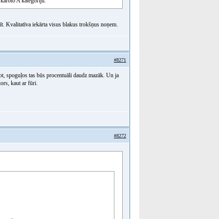
 kāroto A kategoriju.
. Kvalitatīva iekārta visus blakus trokšņus noņem.
#8271
cot, spoguļos tas būs procentuāli daudz mazāk. Un ja
ors, kaut ar fūri.
#8272