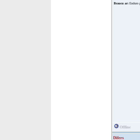
Braucu ar:
Enduro p
Offline
Difers