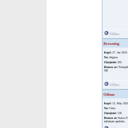
Offline
Browning
Kopš:
27. Jan 2023
No:
Jelgava
Ziņojumi:
205
Braucu ar:
Triumph
XR
Offline
Odium
Kopš:
13. May 202
No:
Cēsis
Ziņojumi:
136
Braucu ar:
Kawa Z7
zeltainais apelsīns