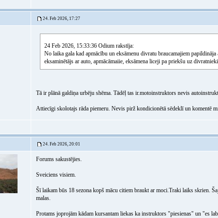
24. Feb 2026, 17:27
24 Feb 2026, 15:33:36 Odium rakstīja:
No laika gala kad apmācību un eksāmenu divratu braucamajiem papildināja ar
eksaminētājs ar auto, apmācāmaiie, eksāmena liceji pa priekšu uz divratnie
Tā ir plānā galdiņa urbēju shēma. Tādēļ tas ir.motoinstruktors nevis autoinstruk
Attiecīgi skolotajs rāda piemeru. Nevis pirž kondicionētā sēdeklī un komentē m
24. Feb 2026, 20:01
Forums sakustējies.
Sveiciens visiem.
Šī laikam būs 18 sezona kopš mācu citiem braukt ar moci.Traki laiks skrien. Šaj
malas.
Protams joprojām kādam kursantam liekas ka instruktors "piesienas" un "es labi