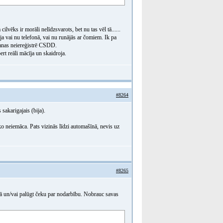
ilvēks ir morāli nelīdzsvarots, bet nu tas vēl tā......
ja vai nu telefonā, vai nu runājās ar čomiem. Ik pa
anas neiereģistrē CSDD.
ert reāli mācīja un skaidroja.
#8264
 sakarigajais (bija).
o neiemāca. Pats vizinās līdzi automašīnā, nevis uz
#8265
tiņā un/vai palūgt čeku par nodarbību. Nobrauc savas