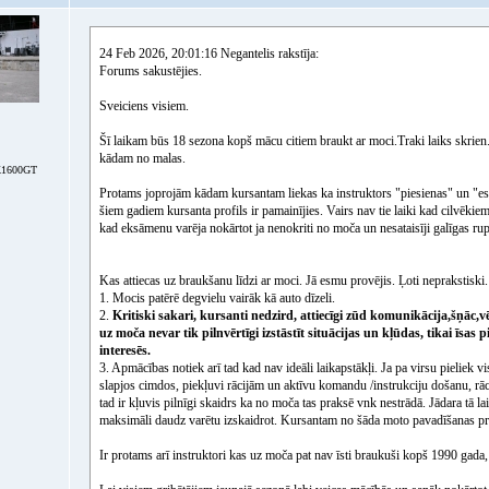
24 Feb 2026, 20:01:16 Negantelis rakstīja:
Forums sakustējies.
Sveiciens visiem.
Šī laikam būs 18 sezona kopš mācu citiem braukt ar moci.Traki laiks skrien. 
kādam no malas.
1600GT
Protams joprojām kādam kursantam liekas ka instruktors "piesienas" un "es 
šiem gadiem kursanta profils ir pamainījies. Vairs nav tie laiki kad cilvēkiem
kad eksāmenu varēja nokārtot ja nenokriti no moča un nesataisīji galīgas rupj
Kas attiecas uz braukšanu līdzi ar moci. Jā esmu provējis. Ļoti neprakstiski.
1. Mocis patērē degvielu vairāk kā auto dīzeli.
2.
Kritiski sakari, kursanti nedzird, attiecīgi zūd komunikācija,šņāc,v
uz moča nevar tik pilnvērtīgi izstāstīt situācijas un kļūdas, tikai īs
interesēs.
3. Apmācības notiek arī tad kad nav ideāli laikapstākļi. Ja pa virsu pieliek v
slapjos cimdos, piekļuvi rācijām un aktīvu komandu /instrukciju došanu, r
tad ir kļuvis pilnīgi skaidrs ka no moča tas praksē vnk nestrādā. Jādara tā 
maksimāli daudz varētu izskaidrot. Kursantam no šāda moto pavadīšanas pr
Ir protams arī instruktori kas uz moča pat nav īsti braukuši kopš 1990 gada, b