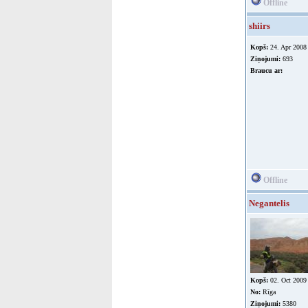
Offline
shiirs
Kopš:
24. Apr 2008
Ziņojumi:
693
Braucu ar:
Offline
Negantelis
Kopš:
02. Oct 2009
No:
Rīga
Ziņojumi:
5380