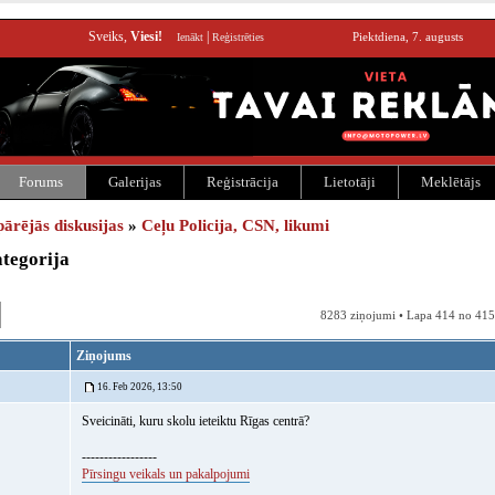
Sveiks,
Viesi!
|
Piektdiena, 7. augusts
Ienākt
Reģistrēties
Forums
Galerijas
Reģistrācija
Lietotāji
Meklētājs
pārējās diskusijas
»
Ceļu Policija, CSN, likumi
tegorija
8283 ziņojumi • Lapa 414 no 415
Ziņojums
16. Feb 2026, 13:50
Sveicināti, kuru skolu ieteiktu Rīgas centrā?
-----------------
Pīrsingu veikals un pakalpojumi