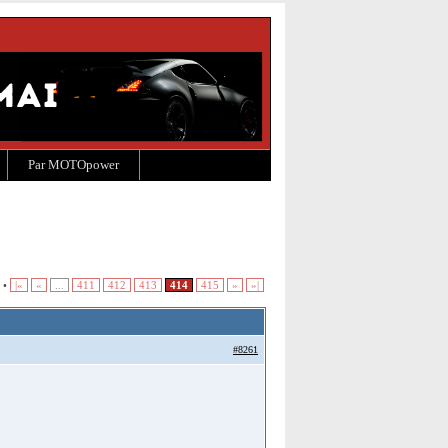
Par MOTOpower
 •
|«
«
...
411
412
413
414
415
»
»|
#8261