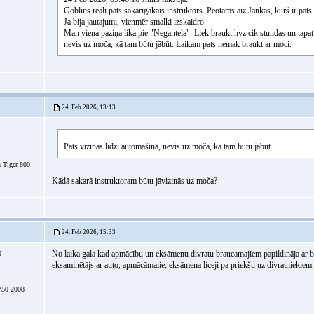
Goblins reāli pats sakarīgākais instruktors. Peotams aiz Jankas, kurš ir pats p
Ja bija jautajumi, vienmēr smalki izskaidro.
Man viena paziņa lika pie "Neganteļa". Liek braukt hvz cik stundas un tapat
nevis uz moča, kā tam būtu jābūt. Laikam pats nemak braukt ar moci.
24. Feb 2026, 13:13
Pats vizinās līdzi automašīnā, nevis uz moča, kā tam būtu jābūt.
 Tiger 800
Kādā sakarā instruktoram būtu jāvizinās uz moča?
24. Feb 2026, 15:33
No laika gala kad apmācību un eksāmenu divratu braucamajiem papildināja ar br
0
eksaminētājs ar auto, apmācāmaiie, eksāmena liceji pa priekšu uz divratniekiem
50 2008