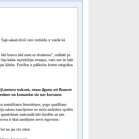
Šajā sakarā droši vien viedoklis ir vairāk kā
labi braucu laid mani uz eksāmenu", realitātē pa
 bija kādas iepriekšējas iemaņas, vairs nav tie laiki
as kļūdas. Prasības ir palikušas krietni stingrākas.
ējš,motora troksnis, runas ilgums utt
Braucot
as piezīmes un komandas tās nav kursanta
isu tuntulēšanos lietusttērpos, pogu spaidīšanu
āciju sakaru traucējumus no moča aizdedzes spolēm
lai apmācāmais maksimāli labi dzirdētu un tam
ocesa ir tikai zaudējums nevis ieguvums.
et tas jau cits stāsts.