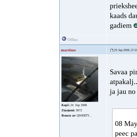
priekshee
kaads dau
gadiem
Offline
martinss
29. Sep 2008, 22:5
Savaa pi
atpakalj.
ja jau no
Kopš:
24. Sep 2008
Ziņojumi:
3672
Braucu ar:
QWERTY...
08 May 
peec p