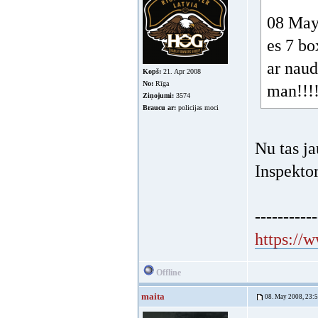
08 May 
es 7 bo
ar nau
Kopš:
21. Apr 2008
No:
Rīga
man!!!
Ziņojumi:
3574
Braucu ar:
policijas moci
Nu tas ja
Inspektor
-----------
https://
Offline
maita
08. May 2008, 23: