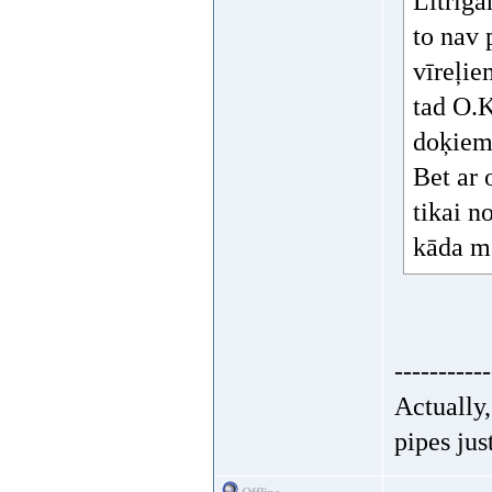
Litrīga
to nav 
vīreļiem
tad O.K.
doķiem.
Bet ar 
tikai n
kāda mo
-----------
Actually
pipes jus