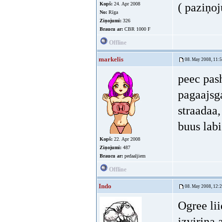
Kopš:
24. Apr 2008
( paziņoj
No:
Rīga
Ziņojumi:
326
Braucu ar:
CBR 1000 F
Offline
markelis
08. May 2008, 11:
peec pas
pagaajsga
straadaa,
buus labi
Kopš:
22. Apr 2008
Ziņojumi:
487
Braucu ar:
pedaaljiem
Offline
Indo
08. May 2008, 12:
Ogree li
izvirina 