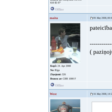
610 IE 07'
Offline
maita
09. May 2008, 00:
pateicība
-----------
( paziņoj
Kopš:
24. Apr 2008
No:
Rīga
Ziņojumi:
326
Braucu ar:
CBR 1000 F
Offline
West
10. May 2008, 14: