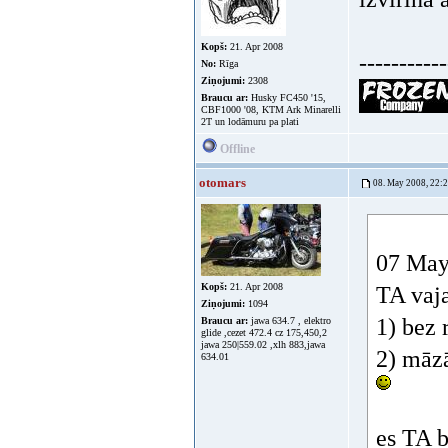
Kopš:
21. Apr 2008
-----------
No:
Rīga
Ziņojumi:
2308
Braucu ar:
Husky FC450 '15,
CBF1000 '08, KTM Ark Minarelli
2T un lodāmuru pa plati
Offline
otomars
08. May 2008, 22:
07 May
Kopš:
21. Apr 2008
TA vaja
Ziņojumi:
1094
1) bez 
Braucu ar:
jawa 634.7 , elektro
glide ,cezet 472.4 cz 175,450,2
jawa 250|559.02 ,xlh 883,jawa
2) māzā
634.01
es TA b