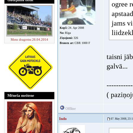
ogree 
apstaad
jams vi
Kopš:
24. Apr 2008
liidzek
No:
Rīga
Ziņojumi:
326
Moto dragreiss 26.04.2014
Braucu ar:
CBR 1000 F
taisni jā
galvā...
-----------
( paziņoj
Mēneša meitene
Offline
Indo
07. May 2008, 23: