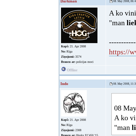
Darkman
08. May 2008, 06:
A ko vin
"man
lie
-----------
Kopš:
21. Apr 2008
https://
No:
Rīga
Ziņojumi:
3574
Braucu ar:
policijas moci
Offline
Indo
08. May 2008, 11:
08 May
A ko vi
Kopš:
21. Apr 2008
No:
Rīga
"man
l
Ziņojumi:
2308
Braucu ar:
Husky FC450 '15,