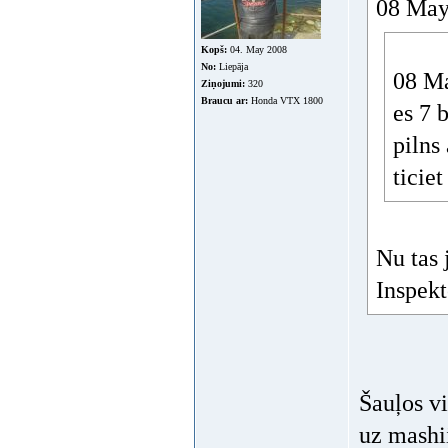
08 May
Kopš:
04. May 2008
No:
Liepāja
08 Ma
Ziņojumi:
320
Braucu ar:
Honda VTX 1800
es 7 
piln
ticie
Nu tas 
Inspekt
Šauļos vi
uz mashi