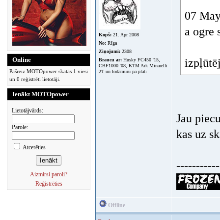
07 May 
a ogre 
Kopš:
21. Apr 2008
No:
Rīga
Ziņojumi:
2308
Online
izpļūtēj
Braucu ar:
Husky FC450 '15,
CBF1000 '08, KTM Ark Minarelli
Pašreiz MOTOpower skatās 1 viesi
2T un lodāmuru pa plati
un 0 reģistrēti lietotāji.
Ienākt MOTOpower
Lietotājvārds:
Jau piecu
Parole:
kas uz sk
Atcerēties
-----------
Aizmirsi paroli?
Reģistrēties
Offline