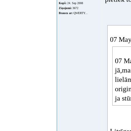
Kopš:
24. Sep 2008
Ziņojumi:
3672
Braucu ar:
QWERTY...
07 May
07 Ma
jā,ma
lielā
origi
ja st