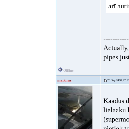
arī aut
-----------
Actually
pipes jus
Offline
martinss
29. Sep 2008, 22:5
Kaadus d
lielaaku 
(supermot
pietiek t