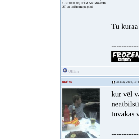
CBF1000 '08, KTM Ark Minarelli
2T un lodāmuru pa plati
Tu kuraa
-----------
Offline
maita
08. May 2008, 11:
kur vēl v
neatbilst
tuvākās 
-----------