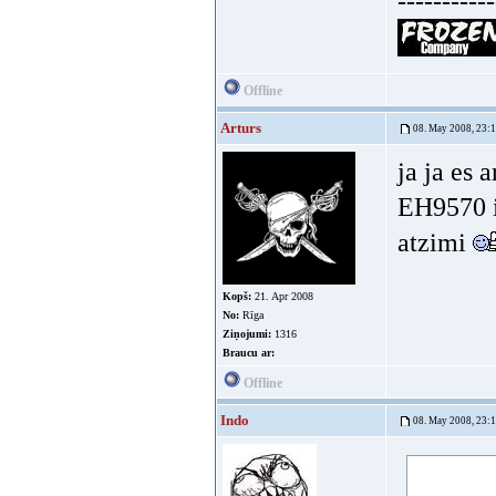
-----------
Offline
Arturs
08. May 2008, 23:
ja ja es 
EH9570 i
atzimi
Kopš:
21. Apr 2008
No:
Rīga
Ziņojumi:
1316
Braucu ar:
Offline
Indo
08. May 2008, 23: