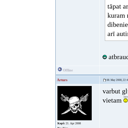
tāpat a
kuram n
dibenie
arī aut
atbrauc
Offline
Arturs
08. May 2008, 22:
varbut g
vietam
Kopš:
21. Apr 2008