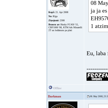
08 May 
ja ja e
Kopš:
21. Apr 2008
No:
Rīga
EH9570 
Ziņojumi:
2308
1 atzi
Braucu ar:
Husky FC450 '15,
CBF1000 '08, KTM Ark Minarelli
2T un lodāmuru pa plati
Eu, laba
-----------
Offline
Darkman
08. May 2008, 23: