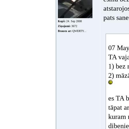
atstarojo
pats san
Kopš:
24. Sep 2008
Ziņojumi:
3672
Braucu ar:
QWERTY...
07 May
TA vaja
1) bez 
2) māzā
es TA b
tāpat a
kuram n
dibenie