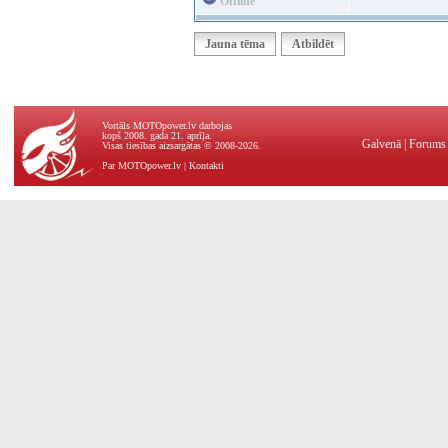
Offline
Jauna tēma
Atbildēt
Vortāls MOTOpower.lv darbojas
kopš 2008. gada 21. aprīļa.
Galvenā
|
Forums
Visas tiesības aizsargātas © 2008-2026.
Par MOTOpower.lv
|
Kontakti