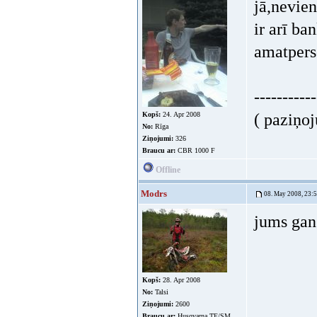
jā,nevie
ir arī ba
amatpers
-----------
Kopš:
24. Apr 2008
( paziņoj
No:
Rīga
Ziņojumi:
326
Braucu ar:
CBR 1000 F
Offline
Modrs
08. May 2008, 23:
jums gan
Kopš:
28. Apr 2008
No:
Talsi
Ziņojumi:
2600
Braucu ar:
Husqvarna TE/SM