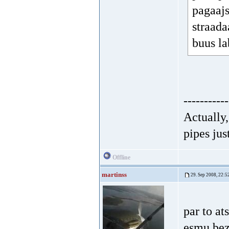
pagaajs
straada
buus la
-----------
Actually
pipes jus
Offline
martinss
29. Sep 2008, 22:5
par to at
esmu bez 