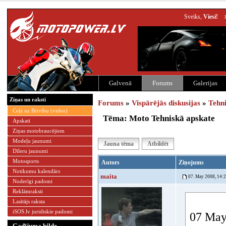
Sveiks,
Viesi!
Galvenā
Forums
Galerijas
Ziņas un raksti
Forums
»
Vispārējās diskusijas
»
Tehn
Ceļā uz Brīvību (video)
Tēma: Moto Tehniskā apskate
Apskati
Ziņas motobraucējiem
Modeļu jaunumi
Jauna tēma
Atbildēt
Dīleru jaunumi
Motosports
Autors
Ziņojums
Notikumu kalendārs
maita
07. May 2008, 14:
Noderīgi padomi
Reklāmraksti
Lasītājs raksta
iSOS.lv juridiskie padomi
07 May 
Gadījuma bilde