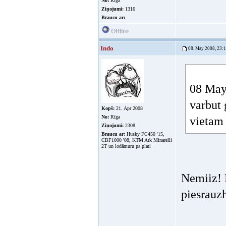
No:
Rīga
Ziņojumi:
1316
Braucu ar:
Offline
Indo
08. May 2008, 23:
08 May 
varbut 
Kopš:
21. Apr 2008
No:
Rīga
vieta
Ziņojumi:
2308
Braucu ar:
Husky FC450 '15,
CBF1000 '08, KTM Ark Minarelli
2T un lodāmuru pa plati
Nemiiz! 
piesrauz