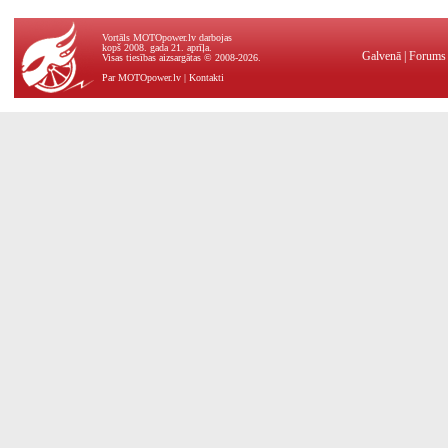
Vortāls MOTOpower.lv darbojas
kopš 2008. gada 21. aprīļa.
Galvenā
|
Forums
Visas tiesības aizsargātas © 2008-2026.
Par MOTOpower.lv
|
Kontakti