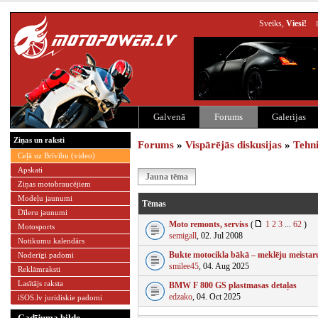
Sveiks,
Viesi!
Galvenā
Forums
Galerijas
Ziņas un raksti
Forums
»
Vispārējās diskusijas
»
Tehn
Ceļā uz Brīvību (video)
Apskati
Jauna tēma
Ziņas motobraucējiem
Modeļu jaunumi
Tēmas
Dīleru jaunumi
Moto remonts, serviss
(
1
2
3
...
62
)
Motosports
semigall
, 02. Jul 2008
Notikumu kalendārs
Bukte motocikla bākā – meklēju meistaru
Noderīgi padomi
smilee45
, 04. Aug 2025
Reklāmraksti
Lasītājs raksta
BMW F 800 GS plastmasas detaļas
edzako
, 04. Oct 2025
iSOS.lv juridiskie padomi
Gadījuma bilde