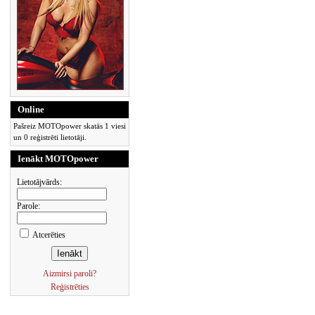
Online
Pašreiz MOTOpower skatās 1 viesi
un 0 reģistrēti lietotāji.
Ienākt MOTOpower
Lietotājvārds:
Parole:
Atcerēties
Aizmirsi paroli?
Reģistrēties