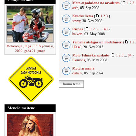
Moto atgādāšana no ārvalstīm
(
1
2
3
.
arch
, 05. Sep 2008
Kvadru lietas
(
1
2
3
)
savvy
, 30. Nov 2008
Riepas
(
1
2
3
...
148
)
baikers
, 03. May 2008
Yamaha atslēgas un imobilaizeri
(
1
2
Motošoseja „Rīga TT” Biķernieki,
HX40
, 20. Nov 2015
2009. gada 21. jūnijs
Moto Tehniskā apskate
(
1
2
3
...
84
)
Ekimons
, 06. May 2008
Motora maiņa
cista07
, 05. Sep 2024
Jauna tēma
Mēneša meitene