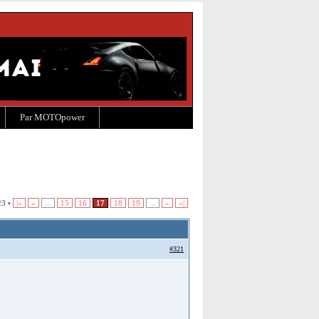
Par MOTOpower
23 •
|«
«
...
15
16
17
18
19
...
»
»|
#321