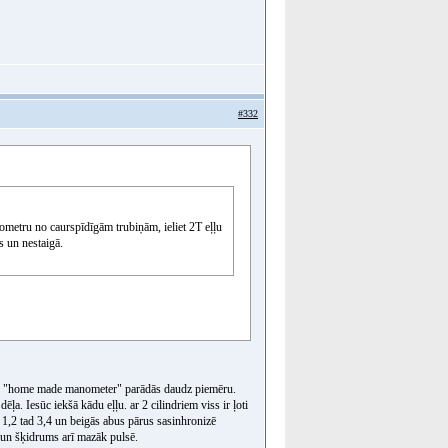
#332
ometru no caurspīdīgām trubiņām, ieliet 2T eļļu
s un nestaigā.
ooglē "home made manometer" parādās daudz piemēru.
ļa. Iesūc iekšā kādu eļļu. ar 2 cilindriem viss ir ļoti
 1,2 tad 3,4 un beigās abus pārus sasinhronizē
u un šķidrums arī mazāk pulsē.