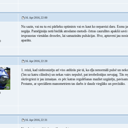
16. Apr 2016, 22:00
Nu sazin, vai nu tu esi pārlieku optimists vai es kaut ko nepareizi daru. Esmu j
negāja. Pamēģināju netā biežāk atrodamo metodi- četras caurulītes apakšā savā st
iespraustas vienādas droseles, lai samazinātu pulsācijas. Hvz, aptuveni jau nos
aparātu.
0
16. Apr 2016, 22:20
1. reizā, kad sinhronizēju arī viss atdūrās pie tā, ka eļļa nenormāli pulsē un nek
(5m uz katru cilindru) un nekas vairs nepulsē, pat ierobežotājus nevajag. Tās reg
skrūvgriezi ir jau izmaiņas. es pēc katras regulēšanas mazliet uzgāzēju, pavisam 
Protams, ar speciāliem manometriem tas darbs ir daudz vieglāks un precīzāks.
4
16. Apr 2016, 22:31