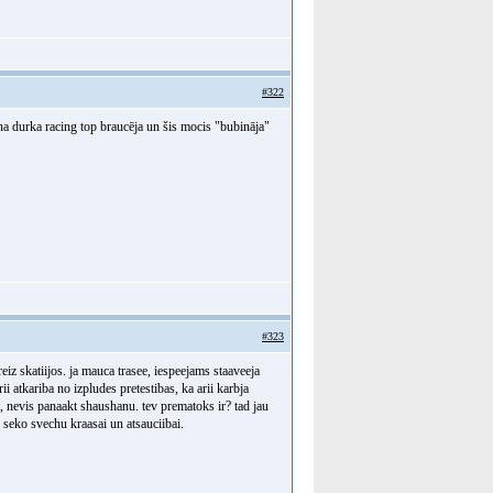
#322
na durka racing top braucēja un šis mocis "bubināja"
#323
eiz skatiijos. ja mauca trasee, iespeejams staaveeja
ii atkariba no izpludes pretestibas, ka arii karbja
t, nevis panaakt shaushanu. tev prematoks ir? tad jau
n seko svechu kraasai un atsauciibai.