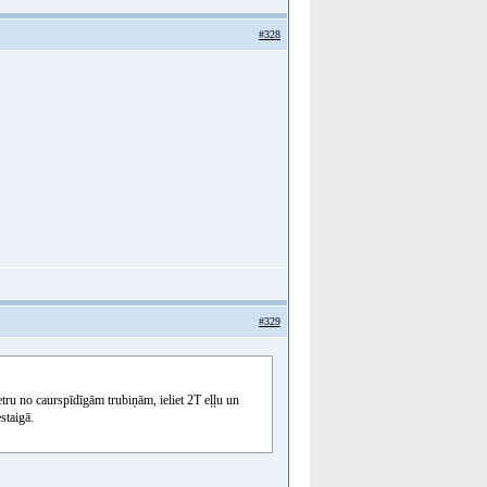
#328
#329
tru no caurspīdīgām trubiņām, ieliet 2T eļļu un
staigā.