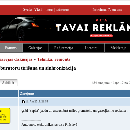
Sveiks,
Viesi!
|
Piektdiena, 7. augusts
Ienākt
Reģistrēties
Forums
Galerijas
Reģistrācija
Lietotāji
Meklētājs
pārējās diskusijas
»
Tehnika, remonts
uratoru tīrīšana un sinhronizācija
Atbildēt
454 ziņojumi • Lapa 17 no 
Ziņojums
11. Apr 2016, 21:56
gribi "sapist" jaudu un atsauciibu? uzliec prematoku un gaseejies no redlaina...
-----------------
Auto moto elektronikas serviss Krāslavā