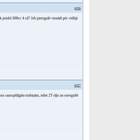
#326
priekš 600cc 4 cil? Jeb pieregulē vienādi pēc vidējā
#327
no caurspīdīgām trubiņām, ieliet 2T eļļu un noregulēt