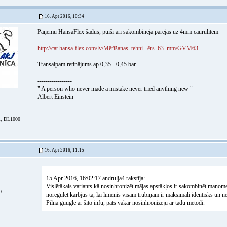
16. Apr 2016, 10:34
Paņēmu HansaFlex šādus, puiši arī sakombinēja pārejas uz 4mm caurulītēm
http://cat.hansa-flex.com/lv/Mērīšanas_tehni...ērs_63_mm/GVM63
Transalpam retinājums ap 0,35 - 0,45 bar
-----------------
" A person who never made a mistake never tried anything new "
Albert Einstein
, DL1000
16. Apr 2016, 11:15
15 Apr 2016, 16:02:17 andrulja4 rakstīja:
Vislētākais variants kā nosinhronizēt mājas apstākļos ir sakombinēt manome
0
noregulēt karbjus tā, lai līmenis visām trubiņām ir maksimāli identisks un ne
Pilna gūūgle ar šito infu, pats vakar nosinhronizēju ar tādu metodi.