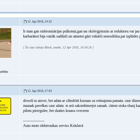
12. Apr 2016, 14:32
Ir man gan sinhronizācijas pulksteņi,gan tas skrūvjgrieznis ar reduktoru.var jau b
karbarātori bija vairāk sadiluši un atmetot gāzi vnkārši nenoslēdza.par izplūdes p
[ Šo ziņu laboja Black_smoke, 12 Apr 2016, 14:34:26 ]
br900rr
12. Apr 2016, 17:03
droseli tu aizver, bet adata ar cilindriiti kustaas uz retinajuma pamata. caur diize
mazaak pavelkas caur adatu. te arii sakombineejot sanaak. citiem stoka shauj kaa
pilotu pieregulee, bet skaties kraasu sveceem
-----------------
Auto moto elektronikas serviss Krāslavā