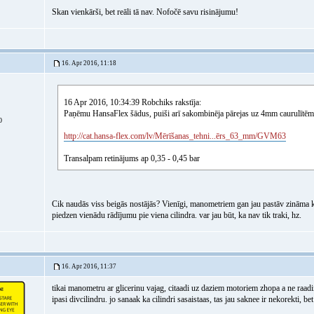
Skan vienkārši, bet reāli tā nav. Nofočē savu risinājumu!
16. Apr 2016, 11:18
16 Apr 2016, 10:34:39 Robchiks rakstīja:
Paņēmu HansaFlex šādus, puiši arī sakombinēja pārejas uz 4mm caurulītēm
0
http://cat.hansa-flex.com/lv/Mērīšanas_tehni...ērs_63_mm/GVM63
Transalpam retinājums ap 0,35 - 0,45 bar
Cik naudās viss beigās nostājās? Vienīgi, manometriem gan jau pastāv zināma k
piedzen vienādu rādījumu pie viena cilindra. var jau būt, ka nav tik traki, hz.
16. Apr 2016, 11:37
tikai manometru ar glicerinu vajag, citaadi uz daziem motoriem zhopa a ne raadiij
ipasi divcilindru. jo sanaak ka cilindri sasaistaas, tas jau saknee ir nekorekti, 