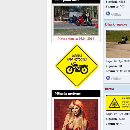
Ziņojumi:
6888
Braucu ar:
VT
Offline
Black_smoke
Moto dragreiss 26.04.2014
Kopš:
06. Apr 2016
Ziņojumi:
31
Braucu ar:
tdi un c
Offline
mexa
Mēneša meitene
Kopš:
07. Sep 2012
Ziņojumi:
6888
Braucu ar:
VT