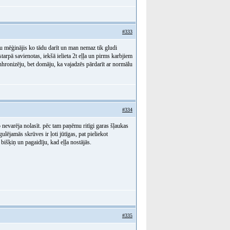
#333
au mēģinājis ko tādu darīt un man nemaz tik gludi
arpā savienotas, iekšā ielieta 2t eļļa un pirms karbjiem
inhronizēju, bet domāju, ka vajadzēs pārdarīt ar normālu
#334
o nevarēja nolasīt. pēc tam paņēmu ritīgi garas šļaukas
ulējamās skrūves ir ļoti jūtīgas, pat pieliekot
bišķiņ un pagaidīju, kad eļļa nostājās.
#335