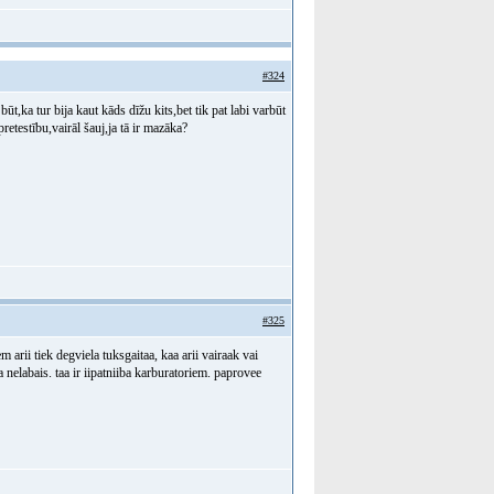
#324
ūt,ka tur bija kaut kāds dīžu kits,bet tik pat labi varbūt
retestību,vairāl šauj,ja tā ir mazāka?
#325
em arii tiek degviela tuksgaitaa, kaa arii vairaak vai
 nelabais. taa ir iipatniiba karburatoriem. paprovee