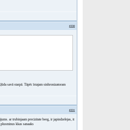
#330
ļūda savā starpā. Tāpēc īstajam sinhronizatoram
#331
ums. ar trubinjaam precizitate beeg, ir japindzelejas, it
bet plusminus kkas sanaaks