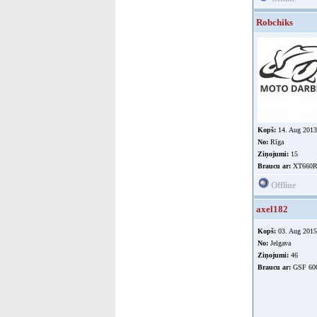
Robchiks
Kopš:
14. Aug 2013
No:
Rīga
Ziņojumi:
15
Braucu ar:
XT660R
Offline
axel182
Kopš:
03. Aug 2015
No:
Jelgava
Ziņojumi:
46
Braucu ar:
GSF 60