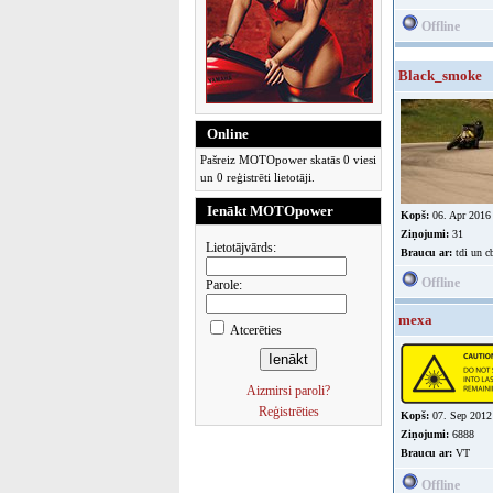
Offline
Black_smoke
Online
Pašreiz MOTOpower skatās 0 viesi
un 0 reģistrēti lietotāji.
Ienākt MOTOpower
Kopš:
06. Apr 2016
Ziņojumi:
31
Lietotājvārds:
Braucu ar:
tdi un c
Offline
Parole:
mexa
Atcerēties
Aizmirsi paroli?
Reģistrēties
Kopš:
07. Sep 2012
Ziņojumi:
6888
Braucu ar:
VT
Offline