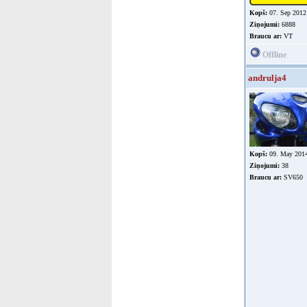
Kopš:
07. Sep 2012
Ziņojumi:
6888
Braucu ar:
VT
Offline
andrulja4
Kopš:
09. May 201
Ziņojumi:
38
Braucu ar:
SV650