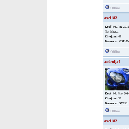
Offline
axel182
Kopš:
03. Aug 2015
No:
Jelgava
Ziņojumi:
46
Braucu ar:
GSF 60
Offline
andrulja4
Kopš:
09. May 201
Ziņojumi:
38
Braucu ar:
SV650
Offline
axel182