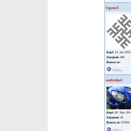
UgunsX
Kopš:
14. Jun 2014
Ziņojumi:
606
Braucu ar:
Offline
andrulja4
Kopš:
09. May 201
Ziņojumi:
38
Braucu ar:
SV650
Offline