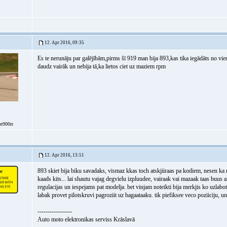
12. Apr 2016, 09:35
Es te nerunāju par galējībām,pirms šī 919 man bija 893,kas tika iegādāts no vie
daudz vairāk un nebija tā,ka lietos ciet uz maziem rpm
br900rr
12. Apr 2016, 13:51
893 skiet bija biku savadaks, vismaz kkas toch atskjiiraas pa kodiem, nesen ka r
kaads kits... lai shautu vajag degvielu izpluudee, vairaak vai mazaak taas buus ar
regulacijas un iespejams pat modelja. bet vinjam noteikti bija merkjis ko uzlabo
labak provet pilotskruvi pagroziit uz bagaataaku. tik piefiksee veco poziiciju, u
-----------------
Auto moto elektronikas serviss Krāslavā