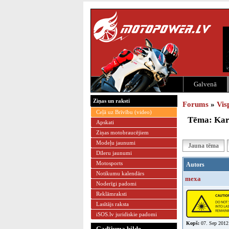
Galvenā
Ziņas un raksti
Forums
»
Vis
Ceļā uz Brīvību (video)
Tēma: Karb
Apskati
Ziņas motobraucējiem
Modeļu jaunumi
Jauna tēma
Dīleru jaunumi
Motosports
Autors
Notikumu kalendārs
mexa
Noderīgi padomi
Reklāmraksti
Lasītājs raksta
iSOS.lv juridiskie padomi
Kopš:
07. Sep 2012
Gadījuma bilde