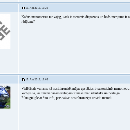
15. Apr 2016, 13:28
Kādus manometrus tur vajag, kāds ir mērāmis diapazons un kāds mērījums ir ok 
rādījuma?
15. Apr 2016, 16:02
Vislētākais variants kā nosinhronizēt mājas apstākļos ir sakombinēt manometru 
karbjus tā, lai līmenis visām trubiņām ir maksimāli identisks un nestaigā.
Pilna gūūgle ar šito infu, pats vakar nosinhronizēju ar tādu metodi.
4