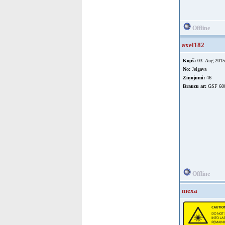
Offline
axel182
Kopš:
03. Aug 2015
No:
Jelgava
Ziņojumi:
46
Braucu ar:
GSF 60
Offline
mexa