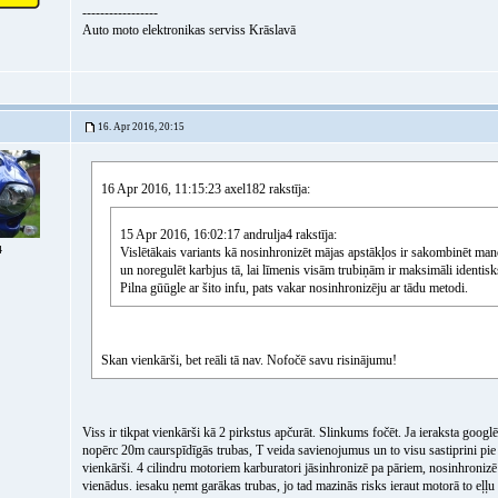
-----------------
Auto moto elektronikas serviss Krāslavā
16. Apr 2016, 20:15
16 Apr 2016, 11:15:23 axel182 rakstīja:
15 Apr 2016, 16:02:17 andrulja4 rakstīja:
4
Vislētākais variants kā nosinhronizēt mājas apstākļos ir sakombinēt man
un noregulēt karbjus tā, lai līmenis visām trubiņām ir maksimāli identisk
Pilna gūūgle ar šito infu, pats vakar nosinhronizēju ar tādu metodi.
Skan vienkārši, bet reāli tā nav. Nofočē savu risinājumu!
Viss ir tikpat vienkārši kā 2 pirkstus apčurāt. Slinkums fočēt. Ja ieraksta g
nopērc 20m caurspīdīgās trubas, T veida savienojumus un to visu sastiprini pie dē
vienkārši. 4 cilindru motoriem karburatori jāsinhronizē pa pāriem, nosinhronizē
vienādus. iesaku ņemt garākas trubas, jo tad mazinās risks ieraut motorā to eļļ