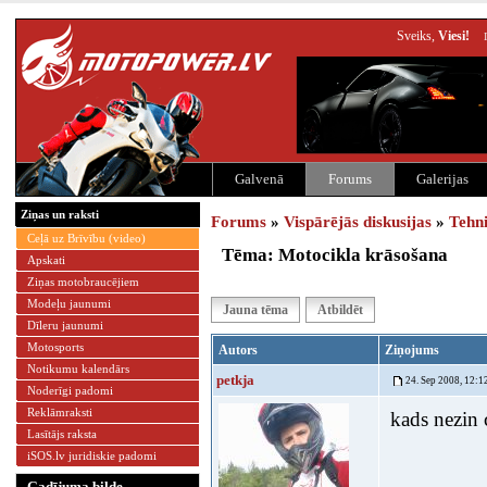
Sveiks,
Viesi!
Galvenā
Forums
Galerijas
Ziņas un raksti
Forums
»
Vispārējās diskusijas
»
Tehn
Ceļā uz Brīvību (video)
Tēma: Motocikla krāsošana
Apskati
Ziņas motobraucējiem
Modeļu jaunumi
Jauna tēma
Atbildēt
Dīleru jaunumi
Motosports
Autors
Ziņojums
Notikumu kalendārs
petkja
24. Sep 2008, 12:1
Noderīgi padomi
Reklāmraksti
kads nezin 
Lasītājs raksta
iSOS.lv juridiskie padomi
Gadījuma bilde