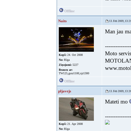
Offline
Naits
13. Feb 2009, 13:2
Man jau matē
--------------
Moto servi
Kopš:
24. Oct 2008
MOTOLA
No:
Rīga
Ziņojumi:
5227
www.motol
Braucu ar:
TW125,gsxr1100,xjr1300
Offline
pljavejs
13. Feb 2009, 13:2
Mateti mo
--------------
Kopš:
21. Apr 2008
No:
Rīga