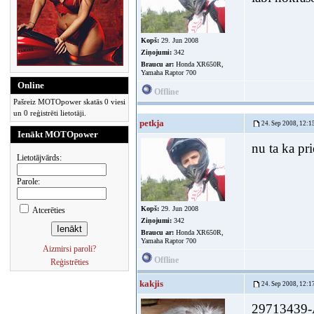
Kopš:
29. Jun 2008
Ziņojumi:
342
Braucu ar:
Honda XR650R,
Yamaha Raptor 700
Online
Offline
Pašreiz MOTOpower skatās 0 viesi
un 0 reģistrēti lietotāji.
petkja
24. Sep 2008, 12:1
Ienākt MOTOpower
nu ta ka pr
Lietotājvārds:
Parole:
Kopš:
29. Jun 2008
Atcerēties
Ziņojumi:
342
Braucu ar:
Honda XR650R,
Yamaha Raptor 700
Aizmirsi paroli?
Offline
Reģistrēties
kakjis
24. Sep 2008, 12:1
29713439-Ar