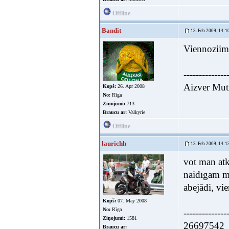
Offline
Bandit
13. Feb 2009, 14:1
Viennoziimi
--------------
Aizver Muti
Kopš:
26. Apr 2008
No:
Rīga
Ziņojumi:
713
Braucu ar:
Valkyrie
Offline
laurichh
13. Feb 2009, 14:1
vot man atk
naidīgam mo
abejādi, vi
Kopš:
07. May 2008
No:
Rīga
--------------
Ziņojumi:
1581
26697542
Braucu ar: