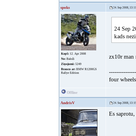
spoks
24. Sep 2008, 13:1
24 Sep 20
kads nezi
Kopš:
12. Apr 2008
zx10r man 
No:
Baloži
Ziņojumi:
5249
Braucu ar:
BMW R1200GS
--------------
Rallye Edition
four wheel
Offline
AndrisV
24. Sep 2008, 13:1
Es saprotu,