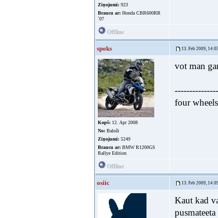
Ziņojumi:
923
Braucu ar:
Honda CBR600RR
`07
Offline
spoks
13. Feb 2009, 14:0
vot man gan
--------------
four wheel
Kopš:
12. Apr 2008
No:
Baloži
Ziņojumi:
5249
Braucu ar:
BMW R1200GS
Rallye Edition
Offline
osiic
13. Feb 2009, 14:0
Kaut kad va
pusmateeta 