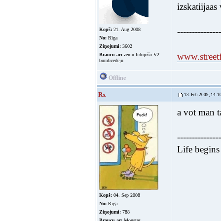
izskatiijaas
--------------
Kopš:
21. Aug 2008
No:
Rīga
Ziņojumi:
3602
www.streetf
Braucu ar:
zemu lidojošu V2
bumbvedēju
Offline
Rx
13. Feb 2009, 14:1
a vot man t
--------------
Life begin
Kopš:
04. Sep 2008
No:
Rīga
Ziņojumi:
788
Braucu ar:
Monster