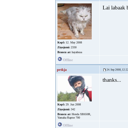
Lai labaak 
Kopš:
12. May 2008
Ziņojumi:
2330
Braucu ar:
hayabusa
Offline
petkja
24. Sep 2008, 12:2
thanks...
Kopš:
29. Jun 2008
Ziņojumi:
342
Braucu ar:
Honda XR650R,
Yamaha Raptor 700
Offline