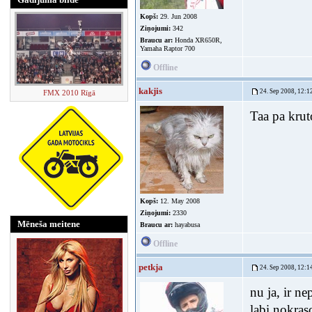
Kopš:
29. Jun 2008
Ziņojumi:
342
Braucu ar:
Honda XR650R,
Yamaha Raptor 700
Offline
kakjis
24. Sep 2008, 12:1
FMX 2010 Rīgā
Taa pa krut
Kopš:
12. May 2008
Ziņojumi:
2330
Mēneša meitene
Braucu ar:
hayabusa
Offline
petkja
24. Sep 2008, 12:1
nu ja, ir n
labi nokras