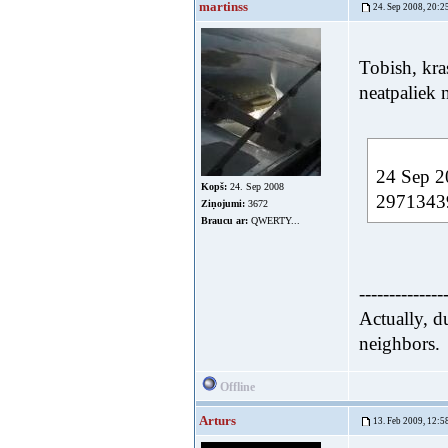
martinss
24. Sep 2008, 20:2
Tobish, kra
neatpaliek
24 Sep 20
Kopš:
24. Sep 2008
29713439-
Ziņojumi:
3672
Braucu ar:
QWERTY...
--------------
Actually, d
neighbors.
Offline
Arturs
13. Feb 2009, 12:5