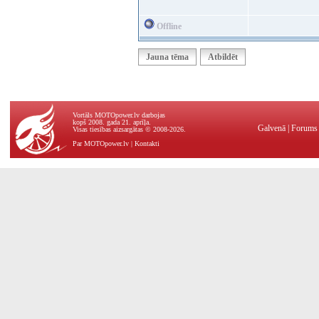
Offline
Jauna tēma
Atbildēt
Vortāls MOTOpower.lv darbojas
kopš 2008. gada 21. aprīļa.
Galvenā
|
Forums
Visas tiesības aizsargātas © 2008-2026.
Par MOTOpower.lv
|
Kontakti