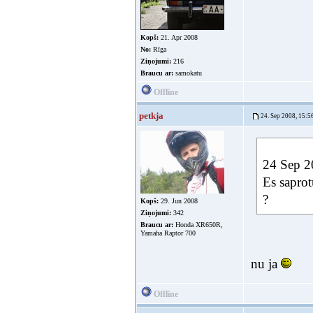
Kopš:
21. Apr 2008
No:
Rīga
Ziņojumi:
216
Braucu ar:
samokatu
Offline
petkja
24. Sep 2008, 15:5
24 Sep 2
Es saprot
?
Kopš:
29. Jun 2008
Ziņojumi:
342
Braucu ar:
Honda XR650R,
Yamaha Raptor 700
nu ja
Offline